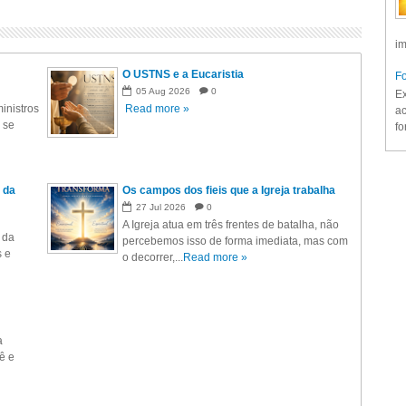
im
O USTNS e a Eucaristia
Fo
05
Aug
2026
0
Ex
inistros
Read more »
ac
 se
fo
 da
Os campos dos fieis que a Igreja trabalha
27
Jul
2026
0
A Igreja atua em três frentes de batalha, não
 da
percebemos isso de forma imediata, mas com
s e
o decorrer,...
Read more »
a
ê e