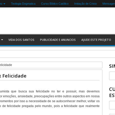
mo
Teologia Dogmatica
Curso Bíblico Católico
Imitação de Cristo
Mensagen
VIDA DOS SANTOS
PUBLICIDADE E ANUNCIOS
AJUDE ESTE PROJETO
balha
SI
licidade
 Felicidade
CU
mista que busca sua felicidade no ter e possuir, mas devemos
ES
r emoções, ansiedade, preocupações entre outros aspectos em nossa
omentos por isso a necessidade de se autoconhecer melhor, voltar os
o de felicidade pregada pelo mundo, pois a felicidade que realmente