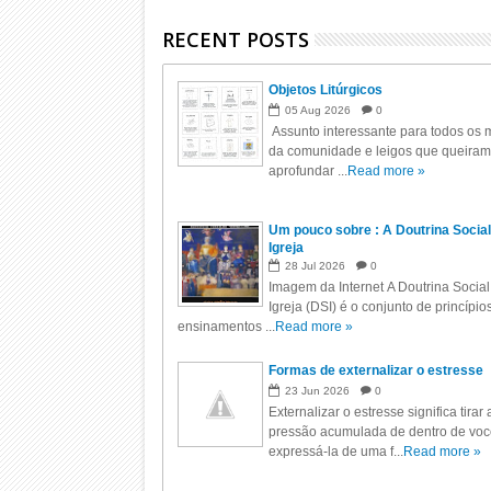
RECENT POSTS
Objetos Litúrgicos
05
Aug
2026
0
Assunto interessante para todos os m
da comunidade e leigos que queiram
aprofundar ...
Read more »
Um pouco sobre : A Doutrina Social
Igreja
28
Jul
2026
0
Imagem da Internet A Doutrina Social
Igreja (DSI) é o conjunto de princípio
ensinamentos ...
Read more »
Formas de externalizar o estresse
23
Jun
2026
0
Externalizar o estresse significa tirar 
pressão acumulada de dentro de voc
expressá-la de uma f...
Read more »