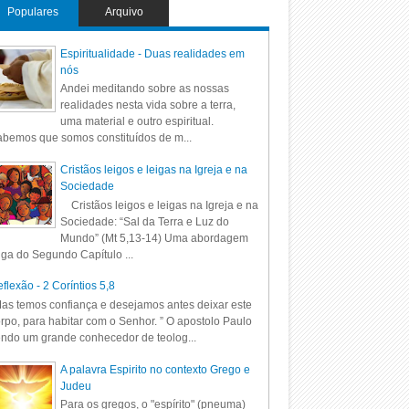
Populares
Arquivo
Espiritualidade - Duas realidades em
nós
Andei meditando sobre as nossas
realidades nesta vida sobre a terra,
uma material e outro espiritual.
bemos que somos constituídos de m...
Cristãos leigos e leigas na Igreja e na
Sociedade
Cristãos leigos e leigas na Igreja e na
Sociedade: “Sal da Terra e Luz do
Mundo” (Mt 5,13-14) Uma abordagem
iga do Segundo Capítulo ...
flexão - 2 Coríntios 5,8
as temos confiança e desejamos antes deixar este
rpo, para habitar com o Senhor. ” O apostolo Paulo
ndo um grande conhecedor de teolog...
A palavra Espirito no contexto Grego e
Judeu
Para os gregos, o "espírito" (pneuma)