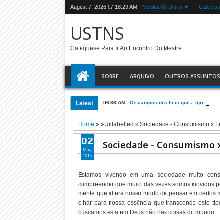
August 7, 2026
07:18:30 AM
Meditação Diaria
Catecis
USTNS
Catequese Para Ir Ao Encontro Do Mestre
SOBRE
ARQUIVO
OUTROS ASSUNTOS
Latest
06:36 AM
Os campos dos fieis que a Igreja tra
Home
» »Unlabelled »
Sociedade - Consumismo x Fe
02
Sociedade - Consumismo x
May
2015
Estamos vivendo em uma sociedade muito consu
compreender que muito das vezes somos movidos po
mente que altera nosso modo de pensar em certos m
olhar para nossa essência que transcende este tip
buscamos esta em Deus não nas coisas do mundo.