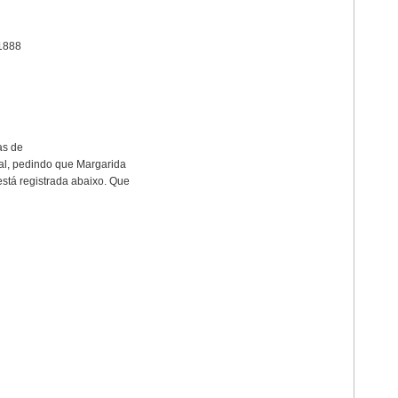
 1888
as de
al, pedindo que Margarida
stá registrada abaixo. Que