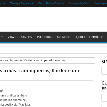
mo
Teologia Dogmatica
Curso Bíblico Católico
Imitação de Cristo
Mensagen
VIDA DOS SANTOS
PUBLICIDADE E ANUNCIOS
AJUDE ESTE PROJETO
SI
rmãs trambiqueiras, Kardec e um imperador maçom
as irmãs trambiqueiras, Kardec e um
CU
ES
 hã,
 é uma prática também
ão prática chama-se
da positivista. Mas falar