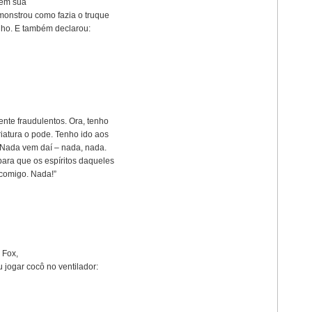
 em sua
monstrou como fazia o truque
lho. E também declarou:
nte fraudulentos. Ora, tenho
atura o pode. Tenho ido aos
 Nada vem daí – nada, nada.
ara que os espíritos daqueles
comigo. Nada!”
 Fox,
jogar cocô no ventilador: