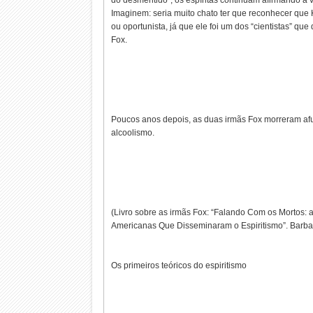
do desmentido”, os espíritas continuam afirmando a 
Imaginem: seria muito chato ter que reconhecer que
ou oportunista, já que ele foi um dos “cientistas” que
Fox.
Poucos anos depois, as duas irmãs Fox morreram a
alcoolismo.
(Livro sobre as irmãs Fox: “Falando Com os Mortos: 
Americanas Que Disseminaram o Espiritismo”. Barbar
Os primeiros teóricos do espiritismo