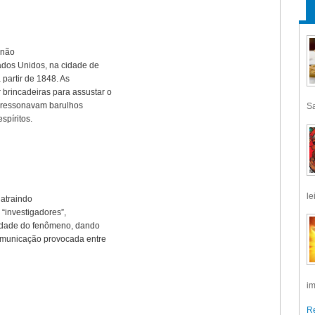
 não
tados Unidos, na cidade de
 partir de 1848. As
 brincadeiras para assustar o
, ressonavam barulhos
Sa
spíritos.
le
 atraindo
s “investigadores”,
cidade do fenômeno, dando
comunicação provocada entre
im
Re