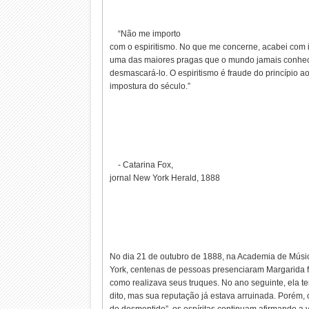
“Não me importo
com o espiritismo. No que me concerne, acabei com is
uma das maiores pragas que o mundo jamais conh
desmascará-lo. O espiritismo é fraude do princípio ao
impostura do século.”
- Catarina Fox,
jornal New York Herald, 1888
No dia 21 de outubro de 1888, na Academia de Mús
York, centenas de pessoas presenciaram Margarida
como realizava seus truques. No ano seguinte, ela t
dito, mas sua reputação já estava arruinada. Porém