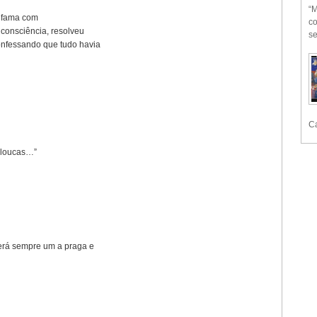
“M
e fama com
co
 consciência, resolveu
se
confessando que tudo havia
Ca
e loucas…”
será sempre um a praga e