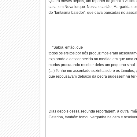
Quatro meses depois, um repórter do jornal a visitou
casa, em Nova Iorque. Nessa ocasião, Margarida de
do “fantasma batedor”, que dava pancadas no assoa
“Sabia, então, que
todos os efeitos por nós produzimos eram absolutame
explorado o desconhecido na medida em que uma cri
mortos procurando receber deles um pequeno sinal.
(…) Tenho me assentado sozinha sobre os túmulos, p
que repousavam debaixo da pedra pudessem vir ter 
Dias depois dessa segunda reportagem, a outra irmã
Catarina, também tomou vergonha na cara e resolveu 