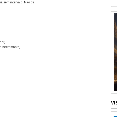
ia sem intervalo. Não dá.
ior,
xo necromante).
VI