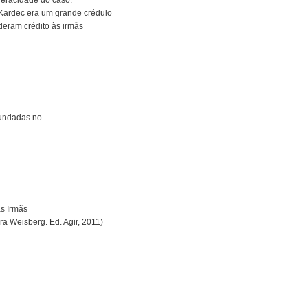
veracidade do caso.
 Kardec era um grande crédulo
 deram crédito às irmãs
fundadas no
as Irmãs
a Weisberg. Ed. Agir, 2011)