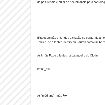
de positivismo é pular de necromancia para coprolog
(Pra quem não entendeu a citação no parágrafo anter
Tolkien, no “Hobbit” identificou Sauron como um bru
As irmãs Fox e o fantasma batuqueiro do Olodum
irmas_fox
As "médiuns" irmãs Fox