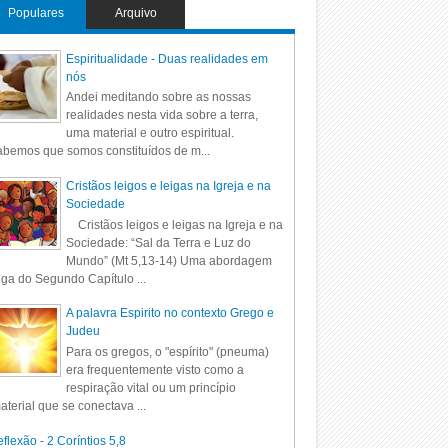
Populares
Arquivo
Espiritualidade - Duas realidades em
nós
Andei meditando sobre as nossas
realidades nesta vida sobre a terra,
uma material e outro espiritual.
bemos que somos constituídos de m...
Cristãos leigos e leigas na Igreja e na
Sociedade
Cristãos leigos e leigas na Igreja e na
Sociedade: “Sal da Terra e Luz do
Mundo” (Mt 5,13-14) Uma abordagem
iga do Segundo Capítulo ...
A palavra Espirito no contexto Grego e
Judeu
Para os gregos, o "espírito" (pneuma)
era frequentemente visto como a
respiração vital ou um princípio
aterial que se conectava ...
flexão - 2 Coríntios 5,8