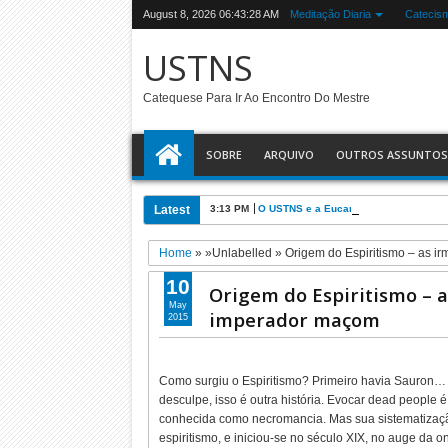
August 8, 2026
06:43:28 AM
Meditação Diaria
Catecis
USTNS
Catequese Para Ir Ao Encontro Do Mestre
SOBRE
ARQUIVO
OUTROS ASSUNTOS
Latest
3:13 PM
O USTNS e a Eucaristia
Home
» »Unlabelled »
Origem do Espiritismo – as i
10
Origem do Espiritismo – 
May
imperador maçom
2015
Como surgiu o Espiritismo? Primeiro havia Sauron…
desculpe, isso é outra história. Evocar dead people
conhecida como necromancia. Mas sua sistematizaç
espiritismo, e iniciou-se no século XIX, no auge da on