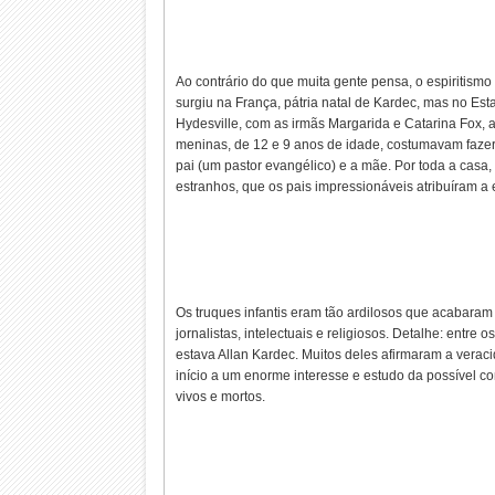
Ao contrário do que muita gente pensa, o espiritismo
surgiu na França, pátria natal de Kardec, mas no Es
Hydesville, com as irmãs Margarida e Catarina Fox, a
meninas, de 12 e 9 anos de idade, costumavam fazer
pai (um pastor evangélico) e a mãe. Por toda a casa
estranhos, que os pais impressionáveis atribuíram a e
Os truques infantis eram tão ardilosos que acabaram
jornalistas, intelectuais e religiosos. Detalhe: entre o
estava Allan Kardec. Muitos deles afirmaram a vera
início a um enorme interesse e estudo da possível 
vivos e mortos.