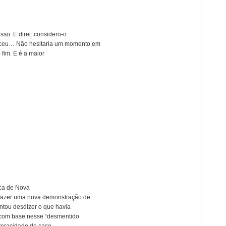
so. E direi: considero-o
eceu… Não hesitaria um momento em
 fim. E é a maior
ica de Nova
 fazer uma nova demonstração de
entou desdizer o que havia
, com base nesse “desmentido