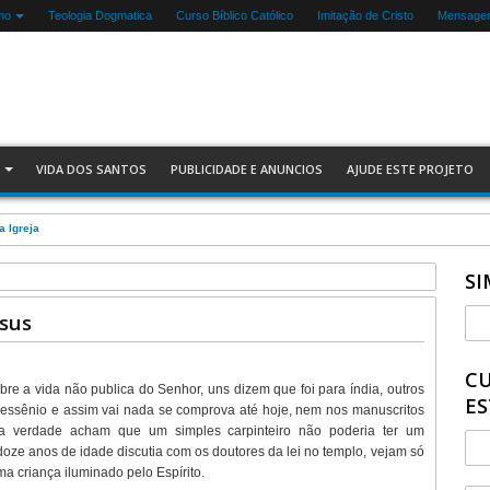
mo
Teologia Dogmatica
Curso Bíblico Católico
Imitação de Cristo
Mensagen
VIDA DOS SANTOS
PUBLICIDADE E ANUNCIOS
AJUDE ESTE PROJETO
a Igreja
SI
s
esus
CU
re a vida não publica do Senhor, uns dizem que foi para índia, outros
ES
oi essênio e assim vai nada se comprova até hoje, nem nos manuscritos
na verdade acham que um simples carpinteiro não poderia ter um
ze anos de idade discutia com os doutores da lei no templo, vejam só
a criança iluminado pelo Espírito.