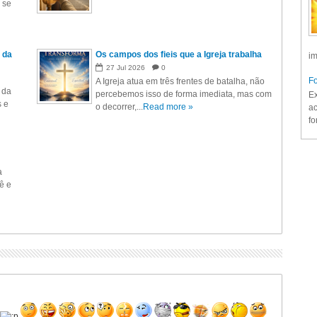
 se
 da
Os campos dos fieis que a Igreja trabalha
im
27
Jul
2026
0
Fo
A Igreja atua em três frentes de batalha, não
 da
percebemos isso de forma imediata, mas com
Ex
s e
o decorrer,...
Read more »
ac
fo
a
ê e