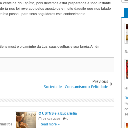
 a centelha do Espírito, pois devemos estar preparados a todo instante
do já nos foi revelado pelos apóstolos e muito daquilo que nos falado
rofeta passou para seus seguidores este conhecimento.
Ele te mostre o caminho da Luz, suas ovelhas e sua Igreja. Amém
Sa
Previous
Sociedade - Consumismo x Felicidade
le
Re
“M
co
O USTNS e a Eucaristia
se
05
Aug
2026
0
inistros
Read more »