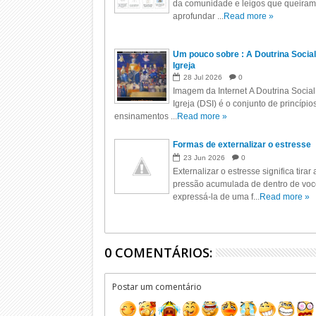
da comunidade e leigos que queiram
aprofundar ...
Read more »
Um pouco sobre : A Doutrina Social
Igreja
28
Jul
2026
0
Imagem da Internet A Doutrina Social
Igreja (DSI) é o conjunto de princípio
ensinamentos ...
Read more »
Formas de externalizar o estresse
23
Jun
2026
0
Externalizar o estresse significa tirar 
pressão acumulada de dentro de voc
expressá-la de uma f...
Read more »
0 COMENTÁRIOS:
Postar um comentário