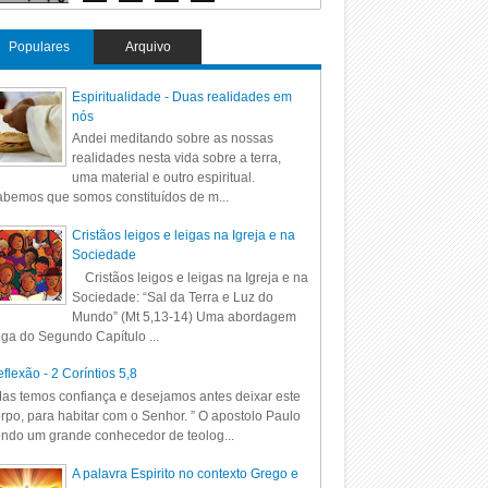
Populares
Arquivo
Espiritualidade - Duas realidades em
nós
Andei meditando sobre as nossas
realidades nesta vida sobre a terra,
uma material e outro espiritual.
bemos que somos constituídos de m...
Cristãos leigos e leigas na Igreja e na
Sociedade
Cristãos leigos e leigas na Igreja e na
Sociedade: “Sal da Terra e Luz do
Mundo” (Mt 5,13-14) Uma abordagem
iga do Segundo Capítulo ...
flexão - 2 Coríntios 5,8
as temos confiança e desejamos antes deixar este
rpo, para habitar com o Senhor. ” O apostolo Paulo
ndo um grande conhecedor de teolog...
A palavra Espirito no contexto Grego e