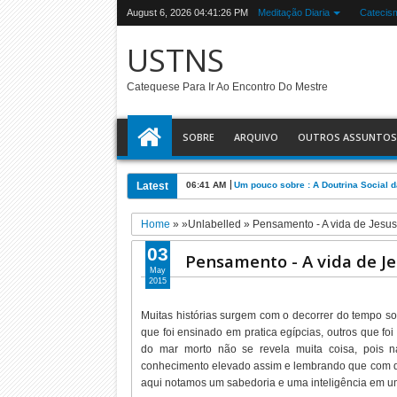
August 6, 2026
04:41:27 PM
Meditação Diaria
Catecis
USTNS
Catequese Para Ir Ao Encontro Do Mestre
SOBRE
ARQUIVO
OUTROS ASSUNTOS
Latest
06:41 AM
Um pouco sobre : A Doutrina Social d
Home
» »Unlabelled »
Pensamento - A vida de Jesu
03
Pensamento - A vida de J
May
2015
Muitas histórias surgem com o decorrer do tempo sob
que foi ensinado em pratica egípcias, outros que f
do mar morto não se revela muita coisa, pois 
conhecimento elevado assim e lembrando que com do
aqui notamos um sabedoria e uma inteligência em um