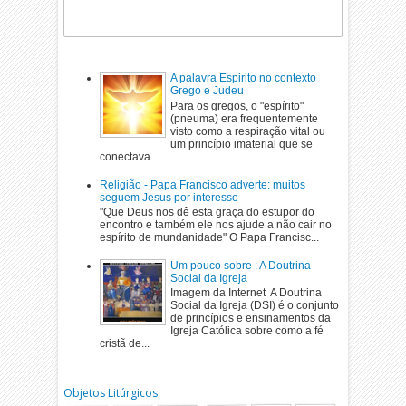
A palavra Espirito no contexto
Grego e Judeu
Para os gregos, o "espírito"
(pneuma) era frequentemente
visto como a respiração vital ou
um princípio imaterial que se
conectava ...
Religião - Papa Francisco adverte: muitos
seguem Jesus por interesse
"Que Deus nos dê esta graça do estupor do
encontro e também ele nos ajude a não cair no
espírito de mundanidade" O Papa Francisc...
Um pouco sobre : A Doutrina
Social da Igreja
Imagem da Internet A Doutrina
Social da Igreja (DSI) é o conjunto
de princípios e ensinamentos da
Igreja Católica sobre como a fé
cristã de...
Objetos Litúrgicos