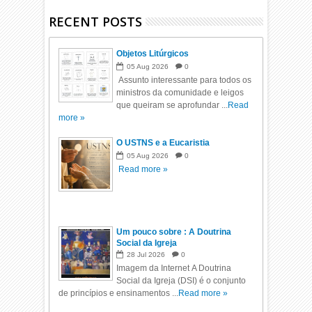
RECENT POSTS
Objetos Litúrgicos
05
Aug
2026
0
Assunto interessante para todos os
ministros da comunidade e leigos
que queiram se aprofundar ...
Read
more »
O USTNS e a Eucaristia
05
Aug
2026
0
Read more »
Um pouco sobre : A Doutrina
Social da Igreja
28
Jul
2026
0
Imagem da Internet A Doutrina
Social da Igreja (DSI) é o conjunto
de princípios e ensinamentos ...
Read more »