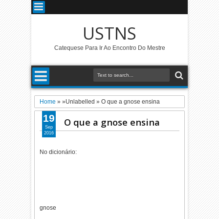
USTNS
Catequese Para Ir Ao Encontro Do Mestre
Home
» »Unlabelled »
O que a gnose ensina
19
O que a gnose ensina
Sep
2016
No dicionário:
gnose