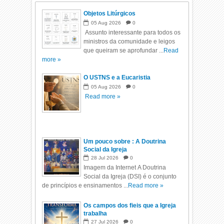
Objetos Litúrgicos
05
Aug
2026
0
Assunto interessante para todos os
ministros da comunidade e leigos
que queiram se aprofundar ...
Read
more »
O USTNS e a Eucaristia
05
Aug
2026
0
Read more »
Um pouco sobre : A Doutrina
Social da Igreja
28
Jul
2026
0
Imagem da Internet A Doutrina
Social da Igreja (DSI) é o conjunto
de princípios e ensinamentos ...
Read more »
Os campos dos fieis que a Igreja
trabalha
27
Jul
2026
0