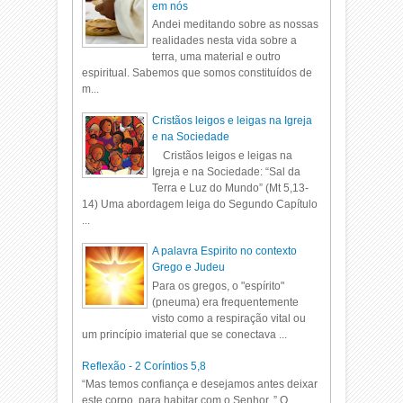
em nós
Andei meditando sobre as nossas
realidades nesta vida sobre a
terra, uma material e outro
espiritual. Sabemos que somos constituídos de
m...
Cristãos leigos e leigas na Igreja
e na Sociedade
Cristãos leigos e leigas na
Igreja e na Sociedade: “Sal da
Terra e Luz do Mundo” (Mt 5,13-
14) Uma abordagem leiga do Segundo Capítulo
...
A palavra Espirito no contexto
Grego e Judeu
Para os gregos, o "espírito"
(pneuma) era frequentemente
visto como a respiração vital ou
um princípio imaterial que se conectava ...
Reflexão - 2 Coríntios 5,8
“Mas temos confiança e desejamos antes deixar
este corpo, para habitar com o Senhor. ” O