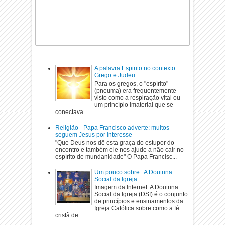
A palavra Espirito no contexto
Grego e Judeu
Para os gregos, o "espírito"
(pneuma) era frequentemente
visto como a respiração vital ou
um princípio imaterial que se
conectava ...
Religião - Papa Francisco adverte: muitos
seguem Jesus por interesse
"Que Deus nos dê esta graça do estupor do
encontro e também ele nos ajude a não cair no
espírito de mundanidade" O Papa Francisc...
Um pouco sobre : A Doutrina
Social da Igreja
Imagem da Internet A Doutrina
Social da Igreja (DSI) é o conjunto
de princípios e ensinamentos da
Igreja Católica sobre como a fé
cristã de...