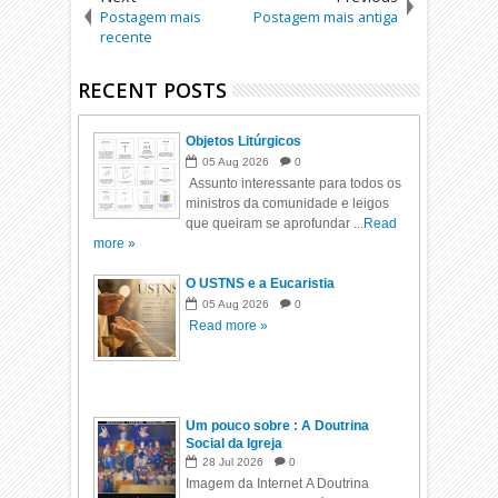
Postagem mais
Postagem mais antiga
recente
RECENT POSTS
Objetos Litúrgicos
05
Aug
2026
0
Assunto interessante para todos os
ministros da comunidade e leigos
que queiram se aprofundar ...
Read
more »
O USTNS e a Eucaristia
05
Aug
2026
0
Read more »
Um pouco sobre : A Doutrina
Social da Igreja
28
Jul
2026
0
Imagem da Internet A Doutrina