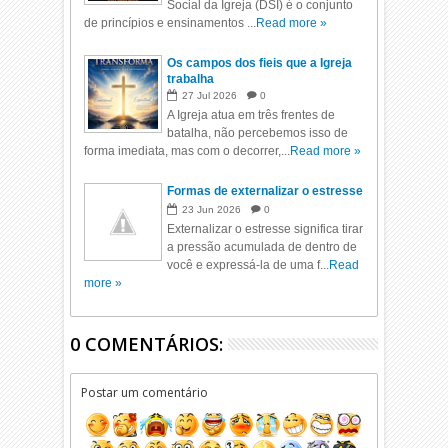
Social da Igreja (DSI) é o conjunto
de princípios e ensinamentos ...
Read more »
Os campos dos fieis que a Igreja
trabalha
27
Jul
2026
0
A Igreja atua em três frentes de
batalha, não percebemos isso de
forma imediata, mas com o decorrer,...
Read more »
Formas de externalizar o estresse
23
Jun
2026
0
Externalizar o estresse significa tirar
a pressão acumulada de dentro de
você e expressá-la de uma f...
Read
more »
0 COMENTÁRIOS:
Postar um comentário