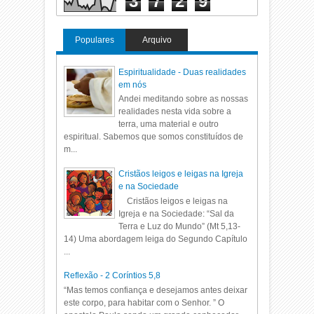
3
7
2
9
Populares
Arquivo
Espiritualidade - Duas realidades
em nós
Andei meditando sobre as nossas
realidades nesta vida sobre a
terra, uma material e outro
espiritual. Sabemos que somos constituídos de
m...
Cristãos leigos e leigas na Igreja
e na Sociedade
Cristãos leigos e leigas na
Igreja e na Sociedade: “Sal da
Terra e Luz do Mundo” (Mt 5,13-
14) Uma abordagem leiga do Segundo Capítulo
...
Reflexão - 2 Coríntios 5,8
“Mas temos confiança e desejamos antes deixar
este corpo, para habitar com o Senhor. ” O