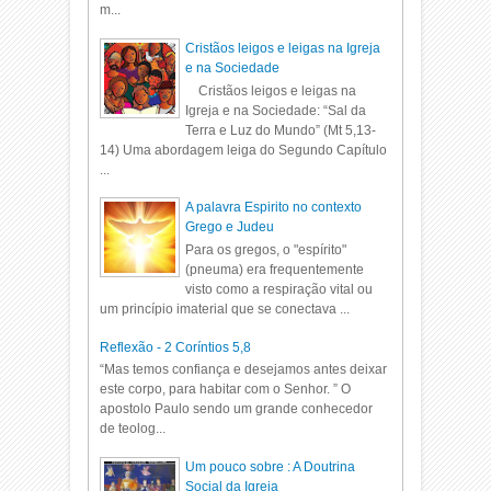
m...
Cristãos leigos e leigas na Igreja
e na Sociedade
Cristãos leigos e leigas na
Igreja e na Sociedade: “Sal da
Terra e Luz do Mundo” (Mt 5,13-
14) Uma abordagem leiga do Segundo Capítulo
...
A palavra Espirito no contexto
Grego e Judeu
Para os gregos, o "espírito"
(pneuma) era frequentemente
visto como a respiração vital ou
um princípio imaterial que se conectava ...
Reflexão - 2 Coríntios 5,8
“Mas temos confiança e desejamos antes deixar
este corpo, para habitar com o Senhor. ” O
apostolo Paulo sendo um grande conhecedor
de teolog...
Um pouco sobre : A Doutrina
Social da Igreja