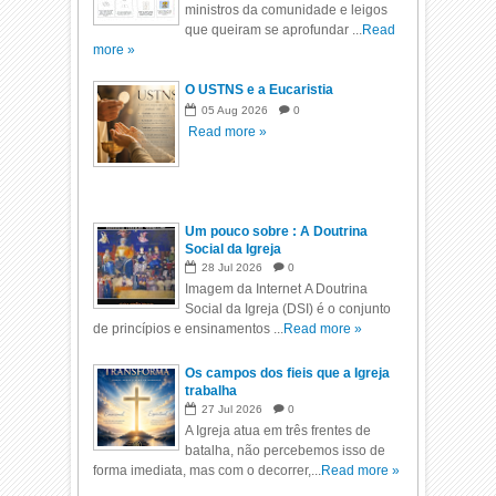
ministros da comunidade e leigos
que queiram se aprofundar ...
Read
more »
O USTNS e a Eucaristia
05
Aug
2026
0
Read more »
Um pouco sobre : A Doutrina
Social da Igreja
28
Jul
2026
0
Imagem da Internet A Doutrina
Social da Igreja (DSI) é o conjunto
de princípios e ensinamentos ...
Read more »
Os campos dos fieis que a Igreja
trabalha
27
Jul
2026
0
A Igreja atua em três frentes de
batalha, não percebemos isso de
forma imediata, mas com o decorrer,...
Read more »