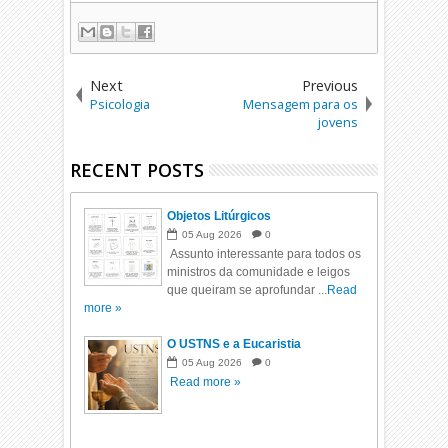
Next
Previous
Psicologia
Mensagem para os
jovens
RECENT POSTS
Objetos Litúrgicos
05
Aug
2026
0
Assunto interessante para todos os
ministros da comunidade e leigos
que queiram se aprofundar ...
Read
more »
O USTNS e a Eucaristia
05
Aug
2026
0
Read more »