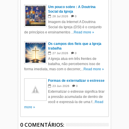
Um pouco sobre : A Doutrina
Social da Igreja
28
Jul
2026
0
Imagem da Internet A Doutrina
Social da Igreja (DSI) é o conjunto
de princípios e ensinamentos ...
Read more »
Os campos dos fieis que a Igreja
trabalha
27
Jul
2026
0
A Igreja atua em três frentes de
batalha, não percebemos isso de
forma imediata, mas com o decorrer,...
Read more »
Formas de externalizar o estresse
23
Jun
2026
0
Externalizar o estresse significa tirar
a pressão acumulada de dentro de
você e expressá-la de uma f...
Read
more »
0 COMENTÁRIOS: