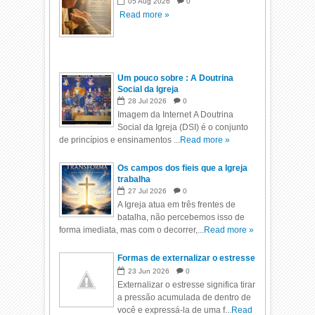
05
Aug
2026
0
Read more »
Um pouco sobre : A Doutrina
Social da Igreja
28
Jul
2026
0
Imagem da Internet A Doutrina
Social da Igreja (DSI) é o conjunto
de princípios e ensinamentos ...
Read more »
Os campos dos fieis que a Igreja
trabalha
27
Jul
2026
0
A Igreja atua em três frentes de
batalha, não percebemos isso de
forma imediata, mas com o decorrer,...
Read more »
Formas de externalizar o estresse
23
Jun
2026
0
Externalizar o estresse significa tirar
a pressão acumulada de dentro de
você e expressá-la de uma f...
Read