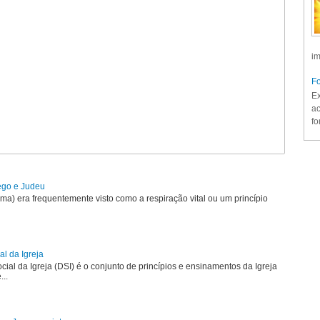
im
Fo
Ex
ac
fo
rego e Judeu
uma) era frequentemente visto como a respiração vital ou um princípio
al da Igreja
ial da Igreja (DSI) é o conjunto de princípios e ensinamentos da Igreja
...