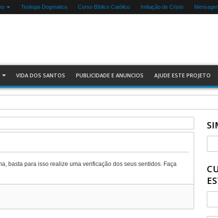
mo
Teologia Dogmatica
Curso Bíblico Católico
Imitação de Cristo
Mensagen
VIDA DOS SANTOS
PUBLICIDADE E ANUNCIOS
AJUDE ESTE PROJETO
SI
ma, basta para isso realize uma verificação dos seus sentidos. Faça
CU
ES