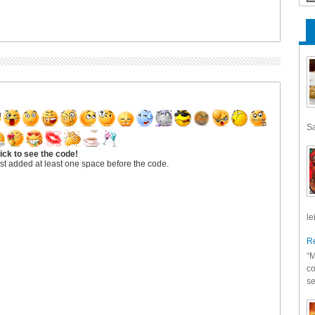
Sa
ick to see the code!
st added at least one space before the code.
le
Re
“M
co
se