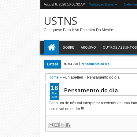
August 6, 2026
10:00:32 AM
Meditação Diaria
Catecis
USTNS
Catequese Para Ir Ao Encontro Do Mestre
SOBRE
ARQUIVO
OUTROS ASSUNTOS
Latest
07:41 AM
Pensamento do dia
Home
» »Unlabelled »
Pensamento do dia
18
Pensamento do dia
Mar
2025
Cada um de nós vai interpretar o exterior de uma for
isso e vai entender !!!