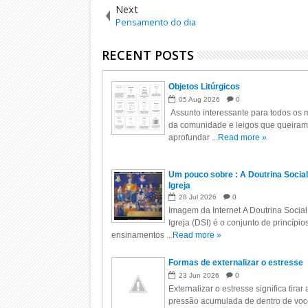
Next
Pensamento do dia
RECENT POSTS
Objetos Litúrgicos
05
Aug
2026
0
Assunto interessante para todos os m
da comunidade e leigos que queiram
aprofundar ...
Read more »
Um pouco sobre : A Doutrina Social
Igreja
28
Jul
2026
0
Imagem da Internet A Doutrina Social
Igreja (DSI) é o conjunto de princípio
ensinamentos ...
Read more »
Formas de externalizar o estresse
23
Jun
2026
0
Externalizar o estresse significa tirar 
pressão acumulada de dentro de voc