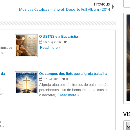
Previous
Musicas Católicas - Iahweh Deserto Full Album - 2014
O USTNS e a Eucaristia
05
Aug
2026
0
inistros
Read more »
 se
 da
Os campos dos fieis que a Igreja trabalha
27
Jul
2026
0
A Igreja atua em três frentes de batalha, não
 da
percebemos isso de forma imediata, mas com
s e
o decorrer,...
Read more »
VI
a
ê e