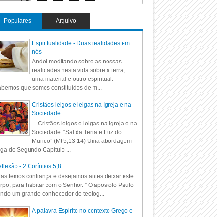
Populares
Arquivo
Espiritualidade - Duas realidades em
nós
Andei meditando sobre as nossas
realidades nesta vida sobre a terra,
uma material e outro espiritual.
bemos que somos constituídos de m...
Cristãos leigos e leigas na Igreja e na
Sociedade
Cristãos leigos e leigas na Igreja e na
Sociedade: “Sal da Terra e Luz do
Mundo” (Mt 5,13-14) Uma abordagem
iga do Segundo Capítulo ...
flexão - 2 Coríntios 5,8
as temos confiança e desejamos antes deixar este
rpo, para habitar com o Senhor. ” O apostolo Paulo
ndo um grande conhecedor de teolog...
A palavra Espirito no contexto Grego e