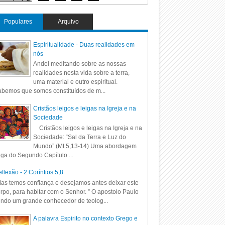
Populares
Arquivo
Espiritualidade - Duas realidades em
nós
Andei meditando sobre as nossas
realidades nesta vida sobre a terra,
uma material e outro espiritual.
bemos que somos constituídos de m...
Cristãos leigos e leigas na Igreja e na
Sociedade
Cristãos leigos e leigas na Igreja e na
Sociedade: “Sal da Terra e Luz do
Mundo” (Mt 5,13-14) Uma abordagem
iga do Segundo Capítulo ...
flexão - 2 Coríntios 5,8
as temos confiança e desejamos antes deixar este
rpo, para habitar com o Senhor. ” O apostolo Paulo
ndo um grande conhecedor de teolog...
A palavra Espirito no contexto Grego e