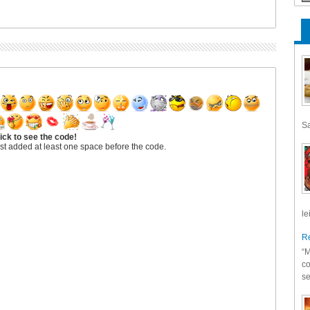
Sa
ick to see the code!
st added at least one space before the code.
le
Re
“M
co
se