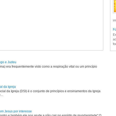
im
Fo
Ex
ac
fo
rego e Judeu
uma) era frequentemente visto como a respiração vital ou um princípio
al da Igreja
ial da Igreja (DSI) é o conjunto de princípios e ensinamentos da Igreja
...
em Jesus por interesse
ontro e também ele nos ajude a não cair no espírito de mundanidade" O