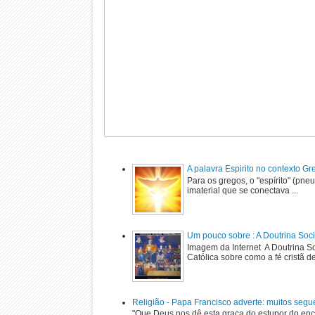
A palavra Espirito no contexto G
Para os gregos, o "espírito" (pne
imaterial que se conectava ...
Um pouco sobre : A Doutrina Soci
Imagem da Internet A Doutrina Soc
Católica sobre como a fé cristã de
Religião - Papa Francisco adverte: muitos segu
"Que Deus nos dê esta graça do estupor do enc