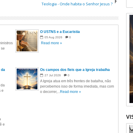
Teologia - Onde habita o Senhor Jesus ?
O USTNS e a Eucaristia
05
Aug
2026
0
inistros
Read more »
 se
 da
Os campos dos fieis que a Igreja trabalha
27
Jul
2026
0
A Igreja atua em três frentes de batalha, não
 da
percebemos isso de forma imediata, mas com
s e
o decorrer,...
Read more »
VI
a
ê e