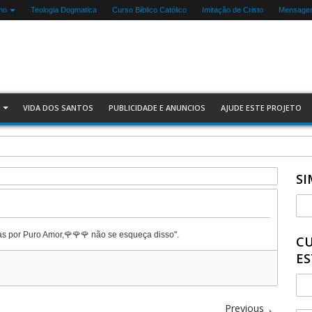
mo
Teologia Dogmatica
Curso Bíblico Católico
Imitação de Cristo
Mensagen
VIDA DOS SANTOS
PUBLICIDADE E ANUNCIOS
AJUDE ESTE PROJETO
SI
as por Puro Amor,🌹🌹🌹 não se esqueça disso".
CU
ES
Previous