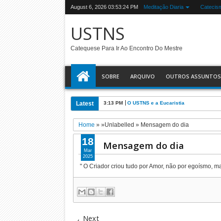
August 6, 2026
03:53:24 PM
Meditação Diaria
Catecis
USTNS
Catequese Para Ir Ao Encontro Do Mestre
SOBRE
ARQUIVO
OUTROS ASSUNTOS
Latest
3:13 PM
O USTNS e a Eucaristia
Home
» »Unlabelled »
Mensagem do dia
18
Mensagem do dia
Mar
2025
" O Criador criou tudo por Amor, não por egoísmo, m
Next