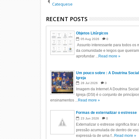
Catequese
RECENT POSTS
Objetos Litúrgicos
05
Aug
2026
0
Assunto interessante para todos os m
da comunidade e leigos que queiram
aprofundar ...
Read more »
Um pouco sobre : A Doutrina Social
Igreja
28
Jul
2026
0
Imagem da Internet A Doutrina Social
Igreja (DSI) é o conjunto de princípio
ensinamentos ...
Read more »
Formas de externalizar o estresse
23
Jun
2026
0
Externalizar o estresse significa tirar 
pressão acumulada de dentro de voc
expressá-la de uma f...
Read more »