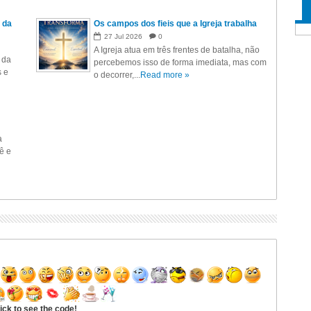
 da
Os campos dos fieis que a Igreja trabalha
27
Jul
2026
0
A Igreja atua em três frentes de batalha, não
 da
percebemos isso de forma imediata, mas com
s e
o decorrer,...
Read more »
a
ê e
ick to see the code!