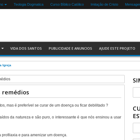
mo
Teologia Dogmatica
Curso Bíblico Católico
Imitação de Cristo
Mensagen
VIDA DOS SANTOS
PUBLICIDADE E ANUNCIOS
AJUDE ESTE PROJETO
a Igreja
SI
médios
s remédios
, mas é preferível se curar de um doença ou ficar debilitado ?
CU
ES
dos da natureza e são puro, o interessante é que nós ensinou a usar
 profilaxia e para amenizar um doença.