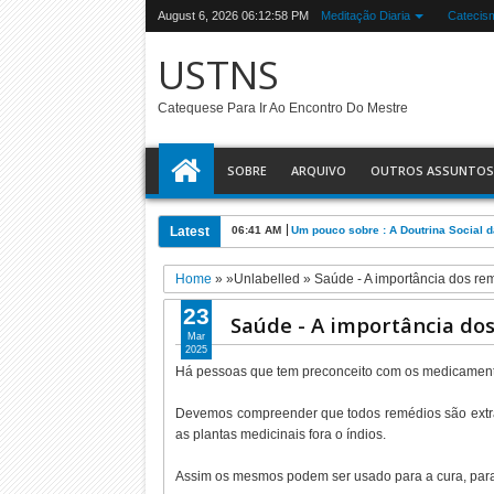
August 6, 2026
06:12:58 PM
Meditação Diaria
Catecis
USTNS
Catequese Para Ir Ao Encontro Do Mestre
SOBRE
ARQUIVO
OUTROS ASSUNTOS
Latest
06:41 AM
Um pouco sobre : A Doutrina Social d
Home
» »Unlabelled »
Saúde - A importância dos re
23
Saúde - A importância do
Mar
2025
Há pessoas que tem preconceito com os medicamentos
Devemos compreender que todos remédios são extraí
as plantas medicinais fora o índios.
Assim os mesmos podem ser usado para a cura, para