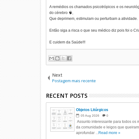
A remédios os chamados psicotrópicos e os neurológ
do cérebro 🧠,
Que deprimem, estimulam ou perturbam a atividade.
Então siga a risca o que seu médico diz pois foi o C
E cuidem da Saúde!!!
Next
Postagem mais recente
RECENT POSTS
Objetos Litúrgicos
05
Aug
2026
0
Assunto interessante para todos os m
da comunidade e leigos que queiram
aprofundar ...
Read more »