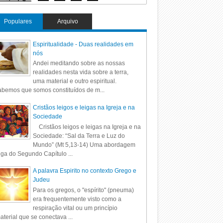
Populares
Arquivo
Espiritualidade - Duas realidades em
nós
Andei meditando sobre as nossas
realidades nesta vida sobre a terra,
uma material e outro espiritual.
bemos que somos constituídos de m...
Cristãos leigos e leigas na Igreja e na
Sociedade
Cristãos leigos e leigas na Igreja e na
Sociedade: “Sal da Terra e Luz do
Mundo” (Mt 5,13-14) Uma abordagem
iga do Segundo Capítulo ...
A palavra Espirito no contexto Grego e
Judeu
Para os gregos, o "espírito" (pneuma)
era frequentemente visto como a
respiração vital ou um princípio
aterial que se conectava ...