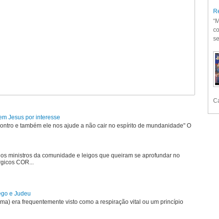
Re
“M
co
se
Ca
em Jesus por interesse
ontro e também ele nos ajude a não cair no espírito de mundanidade" O
 os ministros da comunidade e leigos que queiram se aprofundar no
rgicos COR...
rego e Judeu
uma) era frequentemente visto como a respiração vital ou um princípio