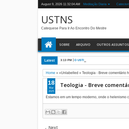
August 9, 2026
11:32:04 AM
Meditação Diaria
Catecis
USTNS
Catequese Para Ir Ao Encontro Do Mestre
SOBRE
ARQUIVO
OUTROS ASSUNTOS
Latest
3:13 PM
O USTNS e a Eucaristia
Home
» »Unlabelled »
Teologia - Breve comentário
18
Teologia - Breve coment
Mar
2025
Estamos em um tempo moderno, onde o helenismo clás
Next