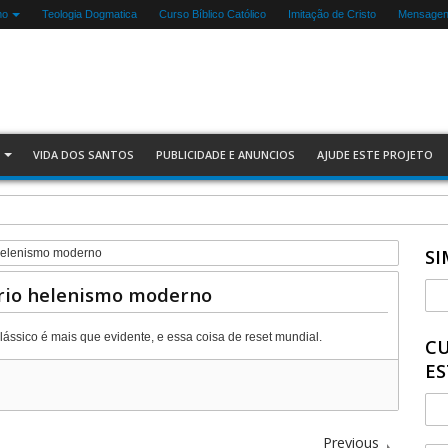
mo
Teologia Dogmatica
Curso Bíblico Católico
Imitação de Cristo
Mensagens
VIDA DOS SANTOS
PUBLICIDADE E ANUNCIOS
AJUDE ESTE PROJETO
SI
 helenismo moderno
ário helenismo moderno
sico é mais que evidente, e essa coisa de reset mundial.
CU
ES
Previous