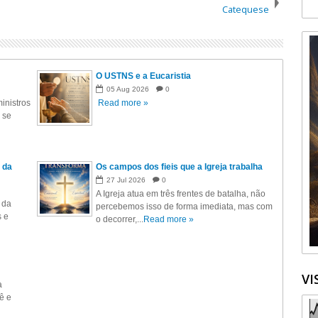
Catequese
O USTNS e a Eucaristia
05
Aug
2026
0
inistros
Read more »
 se
 da
Os campos dos fieis que a Igreja trabalha
27
Jul
2026
0
A Igreja atua em três frentes de batalha, não
 da
percebemos isso de forma imediata, mas com
s e
o decorrer,...
Read more »
VI
a
ê e