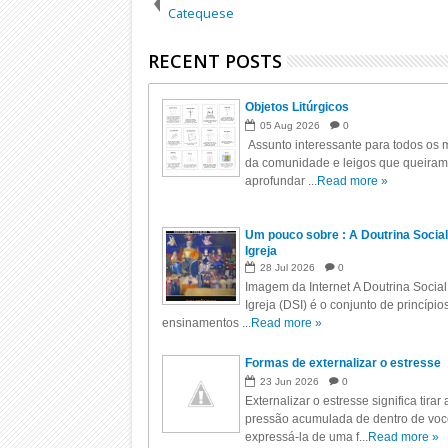
Catequese
RECENT POSTS
Objetos Litúrgicos
05
Aug
2026
0
Assunto interessante para todos os m
da comunidade e leigos que queiram
aprofundar ...
Read more »
Um pouco sobre : A Doutrina Social
Igreja
28
Jul
2026
0
Imagem da Internet A Doutrina Social
Igreja (DSI) é o conjunto de princípio
ensinamentos ...
Read more »
Formas de externalizar o estresse
23
Jun
2026
0
Externalizar o estresse significa tirar 
pressão acumulada de dentro de voc
expressá-la de uma f...
Read more »