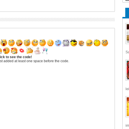
Sa
ick to see the code!
st added at least one space before the code.
le
im