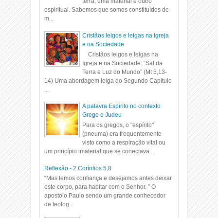
terra, uma material e outro
espiritual. Sabemos que somos constituídos de
m...
Cristãos leigos e leigas na Igreja
e na Sociedade
Cristãos leigos e leigas na
Igreja e na Sociedade: “Sal da
Terra e Luz do Mundo” (Mt 5,13-
14) Uma abordagem leiga do Segundo Capítulo
...
A palavra Espirito no contexto
Grego e Judeu
Para os gregos, o "espírito"
(pneuma) era frequentemente
visto como a respiração vital ou
um princípio imaterial que se conectava ...
Reflexão - 2 Coríntios 5,8
“Mas temos confiança e desejamos antes deixar
este corpo, para habitar com o Senhor. ” O
apostolo Paulo sendo um grande conhecedor
de teolog...