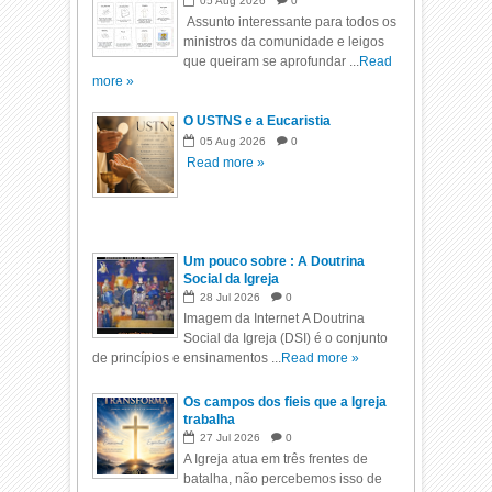
05
Aug
2026
0
Assunto interessante para todos os
ministros da comunidade e leigos
que queiram se aprofundar ...
Read
more »
O USTNS e a Eucaristia
05
Aug
2026
0
Read more »
Um pouco sobre : A Doutrina
Social da Igreja
28
Jul
2026
0
Imagem da Internet A Doutrina
Social da Igreja (DSI) é o conjunto
de princípios e ensinamentos ...
Read more »
Os campos dos fieis que a Igreja
trabalha
27
Jul
2026
0
A Igreja atua em três frentes de
batalha, não percebemos isso de