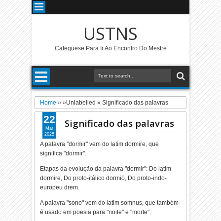
USTNS
Catequese Para Ir Ao Encontro Do Mestre
Home
» »Unlabelled »
Significado das palavras
22
Significado das palavras
Mar
2025
A palavra "dormir" vem do latim dormire, que
significa "dormir".
Etapas da evolução da palavra "dormir": Do latim
dormire, Do proto-itálico dormiō, Do proto-indo-
europeu drem.
A palavra "sono" vem do latim somnus, que também
é usado em poesia para "noite" e "morte".