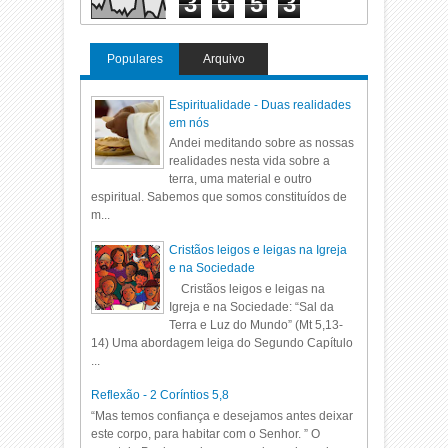
3
6
5
3
Populares
Arquivo
Espiritualidade - Duas realidades
em nós
Andei meditando sobre as nossas
realidades nesta vida sobre a
terra, uma material e outro
espiritual. Sabemos que somos constituídos de
m...
Cristãos leigos e leigas na Igreja
e na Sociedade
Cristãos leigos e leigas na
Igreja e na Sociedade: “Sal da
Terra e Luz do Mundo” (Mt 5,13-
14) Uma abordagem leiga do Segundo Capítulo
...
Reflexão - 2 Coríntios 5,8
“Mas temos confiança e desejamos antes deixar
este corpo, para habitar com o Senhor. ” O