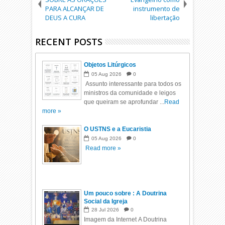
PARA ALCANÇAR DE
instrumento de
DEUS A CURA
libertação
RECENT POSTS
Objetos Litúrgicos
05
Aug
2026
0
Assunto interessante para todos os
ministros da comunidade e leigos
que queiram se aprofundar ...
Read
more »
O USTNS e a Eucaristia
05
Aug
2026
0
Read more »
Um pouco sobre : A Doutrina
Social da Igreja
28
Jul
2026
0
Imagem da Internet A Doutrina