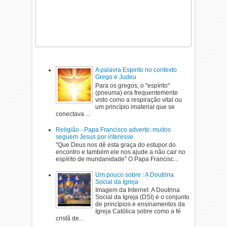
A palavra Espirito no contexto
Grego e Judeu
Para os gregos, o "espírito"
(pneuma) era frequentemente
visto como a respiração vital ou
um princípio imaterial que se
conectava ...
Religião - Papa Francisco adverte: muitos
seguem Jesus por interesse
"Que Deus nos dê esta graça do estupor do
encontro e também ele nos ajude a não cair no
espírito de mundanidade" O Papa Francisc...
Um pouco sobre : A Doutrina
Social da Igreja
Imagem da Internet A Doutrina
Social da Igreja (DSI) é o conjunto
de princípios e ensinamentos da
Igreja Católica sobre como a fé
cristã de...