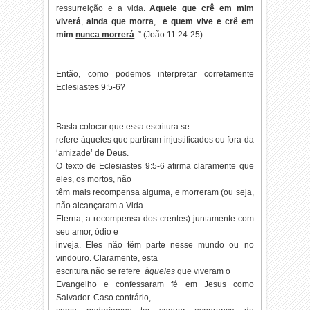
ressurreição e a vida.
Aquele que crê em mim
viverá
,
ainda que morra
,
e quem vive e crê em
mim
nunca morrerá
.” (João 11:24-25).
Então, como podemos interpretar corretamente
Eclesiastes 9:5-6?
Basta colocar que essa escritura se
refere àqueles que partiram injustificados ou fora da
‘amizade’ de Deus.
O texto de Eclesiastes 9:5-6 afirma claramente que
eles, os mortos, não
têm mais recompensa alguma, e morreram (ou seja,
não alcançaram a Vida
Eterna, a recompensa dos crentes) juntamente com
seu amor, ódio e
inveja. Eles não têm parte nesse mundo ou no
vindouro. Claramente, esta
escritura não se refere
àqueles
que viveram o
Evangelho e confessaram fé em Jesus como
Salvador. Caso contrário,