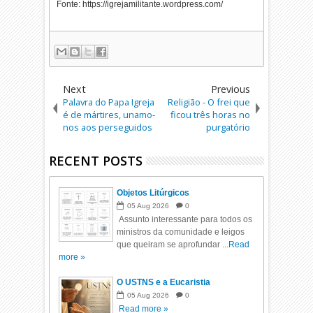
Fonte: https://igrejamilitante.wordpress.com/
Next
Previous
Palavra do Papa Igreja
Religião - O frei que
é de mártires, unamo-
ficou três horas no
nos aos perseguidos
purgatório
RECENT POSTS
Objetos Litúrgicos
05
Aug
2026
0
Assunto interessante para todos os
ministros da comunidade e leigos
que queiram se aprofundar ...
Read
more »
O USTNS e a Eucaristia
05
Aug
2026
0
Read more »