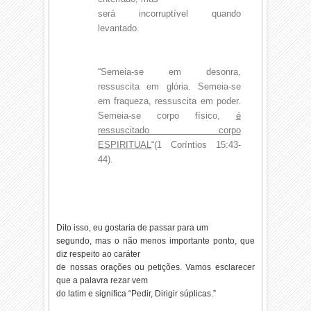
será incorruptível quando
levantado.
“Semeia-se em desonra,
ressuscita em glória. Semeia-se
em fraqueza, ressuscita em poder.
Semeia-se corpo físico,
é
ressuscitado corpo
ESPIRITUAL
“(1 Coríntios 15:43-
44).
Dito isso, eu gostaria de passar para um
segundo, mas o não menos importante ponto, que
diz respeito ao caráter
de nossas orações ou petições. Vamos esclarecer
que a palavra rezar vem
do latim e significa “Pedir, Dirigir súplicas.”