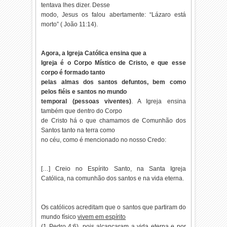
tentava lhes dizer. Desse
modo, Jesus os falou abertamente: “Lázaro está
morto” ( João 11:14).
Agora, a Igreja Católica ensina que a
Igreja é o Corpo Místico de Cristo, e que esse
corpo é formado tanto
pelas almas dos santos defuntos, bem como
pelos fiéis e santos no mundo
temporal (pessoas viventes)
. A Igreja ensina
também que dentro do Corpo
de Cristo há o que chamamos de Comunhão dos
Santos tanto na terra como
no céu, como é mencionado no nosso Credo:
[…] Creio no Espírito Santo, na Santa Igreja
Católica, na comunhão dos santos e na vida eterna.
Os católicos acreditam que o santos que partiram do
mundo físico
vivem em espírito
(1 Pedro 4:6), pois alcançaram a vida eterna e por