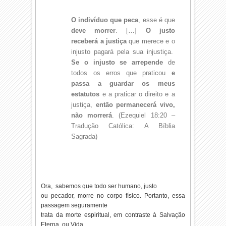
O indivíduo que peca
, esse é que
deve morrer
. […]
O justo
receberá a justiça
que merece e o
injusto pagará pela sua injustiça.
Se o injusto se arrepende
de
todos os erros que praticou
e
passa a guardar os meus
estatutos
e a praticar o direito e a
justiça,
então permanecerá vivo,
não morrerá
. (Ezequiel 18:20 –
Tradução Católica: A Bíblia
Sagrada)
Ora, sabemos que todo ser humano, justo
ou pecador, morre no corpo físico. Portanto, essa
passagem seguramente
trata da morte espiritual, em contraste à Salvação
Eterna, ou Vida