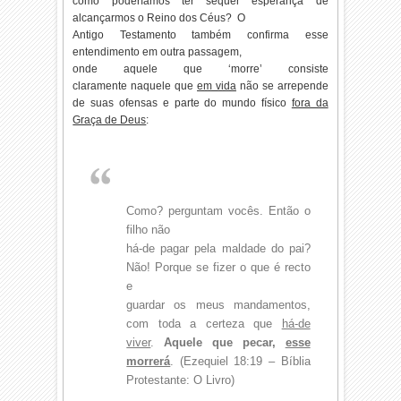
como poderíamos ter sequer esperança de
alcançarmos o Reino dos Céus? O
Antigo Testamento também confirma esse
entendimento em outra passagem,
onde aquele que ‘morre’ consiste
claramente naquele que
em vida
não se arrepende
de suas ofensas e parte do mundo físico
fora da
Graça de Deus
:
Como? perguntam vocês. Então o
filho não
há-de pagar pela maldade do pai?
Não! Porque se fizer o que é recto
e
guardar os meus mandamentos,
com toda a certeza que
há-de
viver
.
Aquele que pecar,
esse
morrerá
. (Ezequiel 18:19 – Bíblia
Protestante: O Livro)