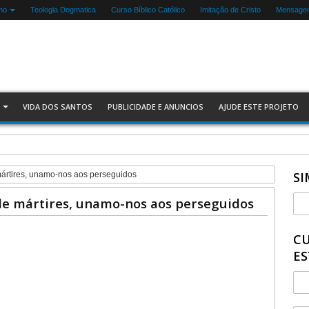
mo
Teologia Dogmatica
Curso Bíblico Católico
Imitação de Cristo
Mensagen
VIDA DOS SANTOS
PUBLICIDADE E ANUNCIOS
AJUDE ESTE PROJETO
SI
mártires, unamo-nos aos perseguidos
 de mártires, unamo-nos aos perseguidos
CU
ES