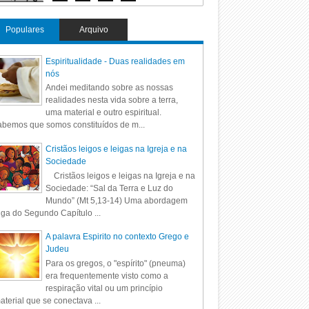
Populares
Arquivo
Espiritualidade - Duas realidades em
nós
Andei meditando sobre as nossas
realidades nesta vida sobre a terra,
uma material e outro espiritual.
bemos que somos constituídos de m...
Cristãos leigos e leigas na Igreja e na
Sociedade
Cristãos leigos e leigas na Igreja e na
Sociedade: “Sal da Terra e Luz do
Mundo” (Mt 5,13-14) Uma abordagem
iga do Segundo Capítulo ...
A palavra Espirito no contexto Grego e
Judeu
Para os gregos, o "espírito" (pneuma)
era frequentemente visto como a
respiração vital ou um princípio
aterial que se conectava ...