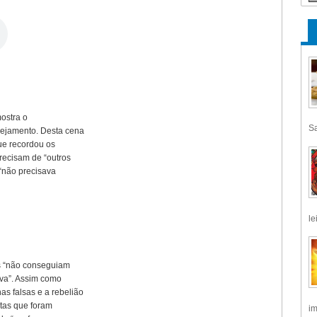
mostra o
Sa
rejamento. Desta cena
ue recordou os
recisam de “outros
“não precisava
le
es “não conseguiam
lava”. Assim como
s falsas e a rebelião
etas que foram
im