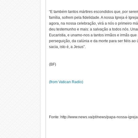
“E também tantos mártires escondidos que, por serem
família, sofrem pela fidelidade. A nossa Igreja é Igrej
agora, na nossa celebração, virá a nós o primeiro már
deu testemunho e mais: a salvação a todos nós. Un
Eucaristia, e unamo-nos a tantos irmãos e irmãs que 
perseguição, da calúnia e da morte para ser fiéis ao
sacia, isto é, a Jesus”.
(BF)
(from Vatican Radio)
Fonte: http://www.news.va/pt/news/papa-nossa-igrej