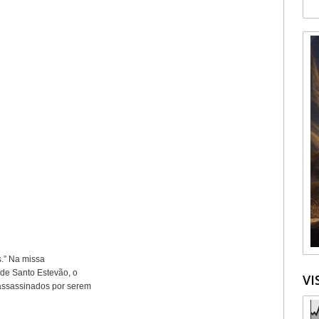
s.” Na missa
 de Santo Estevão, o
VI
assassinados por serem