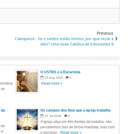
Previous
Catequese - Se o santos estão mortos, por que rezar a
eles? Uma visão Católica de Eclesiastes 9
O USTNS e a Eucaristia
05
Aug
2026
0
inistros
Read more »
 se
 da
Os campos dos fieis que a Igreja trabalha
27
Jul
2026
0
A Igreja atua em três frentes de batalha, não
 da
percebemos isso de forma imediata, mas com
s e
o decorrer,...
Read more »