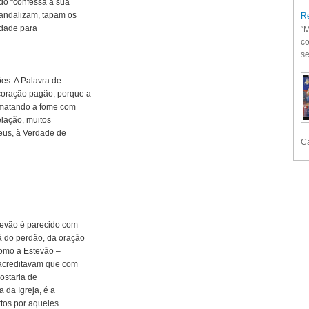
ndo “confessa a sua
candalizam, tapam os
Re
idade para
“M
co
se
es. A Palavra de
coração pagão, porque a
e matando a fome com
elação, muitos
Deus, à Verdade de
Ca
tevão é parecido com
ã do perdão, da oração
como a Estevão –
 acreditavam que com
gostaria de
a da Igreja, é a
rtos por aqueles