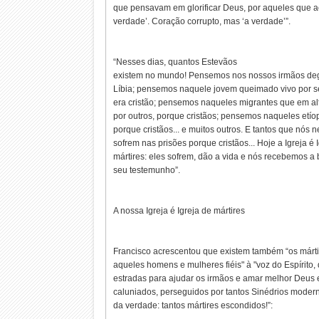
que pensavam em glorificar Deus, por aqueles que a
verdade’. Coração corrupto, mas ‘a verdade’”.
“Nesses dias, quantos Estevãos
existem no mundo! Pensemos nos nossos irmãos deg
Líbia; pensemos naquele jovem queimado vivo por 
era cristão; pensemos naqueles migrantes que em al
por outros, porque cristãos; pensemos naqueles etí
porque cristãos... e muitos outros. E tantos que nós
sofrem nas prisões porque cristãos... Hoje a Igreja é 
mártires: eles sofrem, dão a vida e nós recebemos 
seu testemunho”.
A nossa Igreja é Igreja de mártires
Francisco acrescentou que existem também “os márti
aqueles homens e mulheres fiéis" à "voz do Espírito
estradas para ajudar os irmãos e amar melhor Deus 
caluniados, perseguidos por tantos Sinédrios mode
da verdade: tantos mártires escondidos!”: