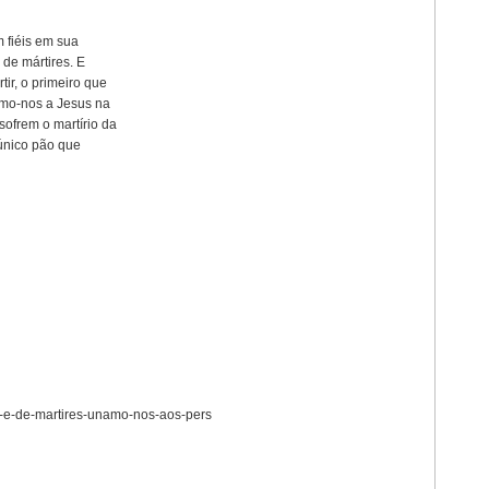
 fiéis em sua
a de mártires. E
tir, o primeiro que
amo-nos a Jesus na
sofrem o martírio da
 único pão que
a-e-de-martires-unamo-nos-aos-pers