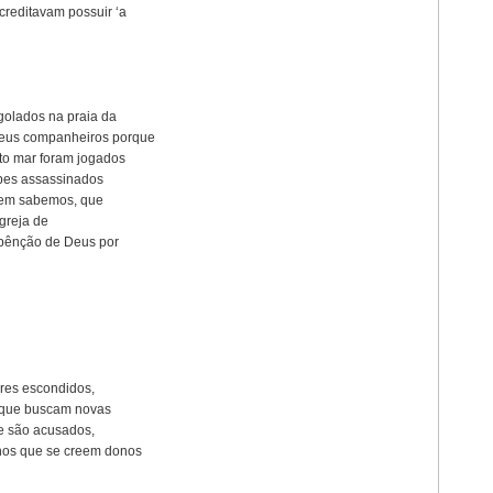
creditavam possuir ‘a
olados na praia da
seus companheiros porque
to mar foram jogados
opes assassinados
 nem sabemos, que
Igreja de
a bênção de Deus por
res escondidos,
, que buscam novas
e são acusados,
rnos que se creem donos