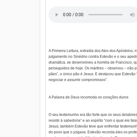
A Primeira Leitura, extraída dos Atos dos Apóstolos, 
julgamento no Sinédrio contra Estevão e o seu aped
dramática, se desenvolveu a homilia de Francisco, q
perseguidos de hoje. Os mártires – observou – não p
pães”, o único pão é Jesus. E destacou que Estevão 
negociar e assumir compromissos”.
A Palavra de Deus incomoda os corações duros
O seu testemunho era tão forte que os seus delator
resistir à sabedoria” e ao espírito “com o qual ele fa
Jesus, também Estevão teve que enfrentar testemunha
do povo que o julgava. Estevão recorda eles os prof