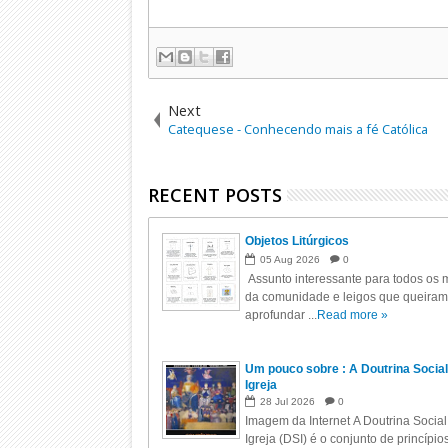
Next
Catequese - Conhecendo mais a fé Católica
RECENT POSTS
Objetos Litúrgicos
05
Aug
2026
0
Assunto interessante para todos os m
da comunidade e leigos que queiram
aprofundar ...
Read more »
Um pouco sobre : A Doutrina Social
Igreja
28
Jul
2026
0
Imagem da Internet A Doutrina Social
Igreja (DSI) é o conjunto de princípio