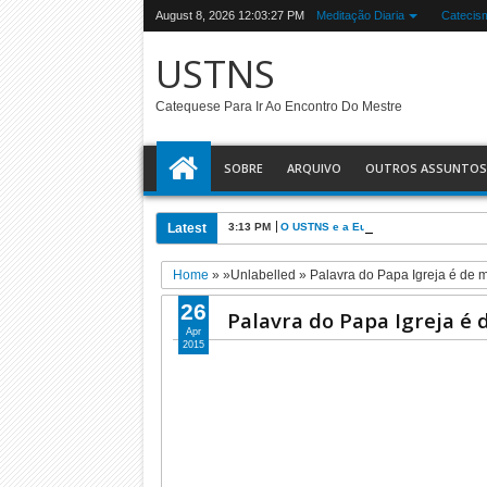
August 8, 2026
12:03:28 PM
Meditação Diaria
Catecis
USTNS
Catequese Para Ir Ao Encontro Do Mestre
SOBRE
ARQUIVO
OUTROS ASSUNTOS
Latest
3:13 PM
O USTNS e a Eucaristia
Home
» »Unlabelled »
Palavra do Papa Igreja é de 
26
Palavra do Papa Igreja é
Apr
2015