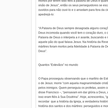
mortos por terem sido fiéis à palavra de Deus e qua
visão de Jesus”, então os seus perseguidores se es
ouvidos para não ouvi-lo e o arrastam para fora da c
apedrejá-lo:
“A Palavra de Deus sempre desagrada alguns coraçõ
Deus incomoda quando você tem o coração duro, o 
Palavra de Deus o interpela a ir avante, buscando 
aquele pão do qual falava Jesus. Na história da Rev
mártires foram mortos pela fidelidade à Palavra de 
Deus”.
Quantos “Estevãos” no mundo
O Papa prosseguiu observando que o martírio de Es
o de Jesus: morre “com aquela magnanimidade crist
pelos inimigos. Quem perseguia os profetas, assim 
disse Francisco –, “pensavam em dar glória a Deus,
isso eram fiéis à Sua Doutrina”. Hoje, acrescentou, “
recordar que a história da Igreja, a verdadeira históri
história dos santos e dos mártires: perseguidos e mo