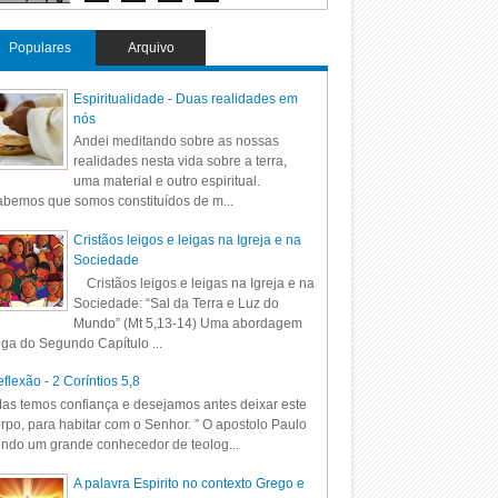
Populares
Arquivo
Espiritualidade - Duas realidades em
nós
Andei meditando sobre as nossas
realidades nesta vida sobre a terra,
uma material e outro espiritual.
bemos que somos constituídos de m...
Cristãos leigos e leigas na Igreja e na
Sociedade
Cristãos leigos e leigas na Igreja e na
Sociedade: “Sal da Terra e Luz do
Mundo” (Mt 5,13-14) Uma abordagem
iga do Segundo Capítulo ...
flexão - 2 Coríntios 5,8
as temos confiança e desejamos antes deixar este
rpo, para habitar com o Senhor. ” O apostolo Paulo
ndo um grande conhecedor de teolog...
A palavra Espirito no contexto Grego e