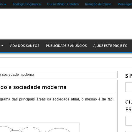
mo
Teologia Dogmatica
Curso Bíblico Católico
Imitação de Cristo
Mensagen
VIDA DOS SANTOS
PUBLICIDADE E ANUNCIOS
AJUDE ESTE PROJETO
SI
a sociedade moderna
do a sociedade moderna
grama das principais áreas da sociedade atual, o mesmo é de fácil
CU
ES