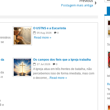
Previous
Postagem mais antiga
O USTNS e a Eucaristia
05
Aug
2026
0
inistros
Read more »
 se
Sa
 da
Os campos dos fieis que a Igreja trabalha
27
Jul
2026
0
A Igreja atua em três frentes de batalha, não
 da
percebemos isso de forma imediata, mas com
le
s e
o decorrer,...
Read more »
Re
“M
co
se
a
ê e