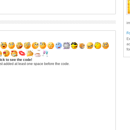
im
Fo
Ex
ac
fo
ick to see the code!
st added at least one space before the code.