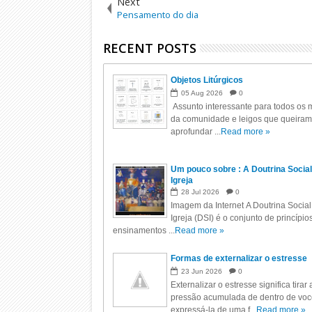
Next
Pensamento do dia
RECENT POSTS
Objetos Litúrgicos
05
Aug
2026
0
Assunto interessante para todos os m
da comunidade e leigos que queiram
aprofundar ...
Read more »
Um pouco sobre : A Doutrina Social
Igreja
28
Jul
2026
0
Imagem da Internet A Doutrina Social
Igreja (DSI) é o conjunto de princípio
ensinamentos ...
Read more »
Formas de externalizar o estresse
23
Jun
2026
0
Externalizar o estresse significa tirar 
pressão acumulada de dentro de voc
expressá-la de uma f...
Read more »