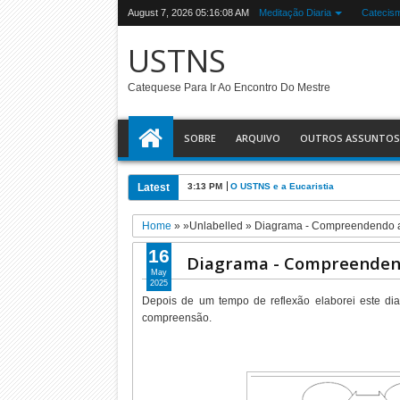
August 7, 2026
05:16:09 AM
Meditação Diaria
Catecis
USTNS
Catequese Para Ir Ao Encontro Do Mestre
SOBRE
ARQUIVO
OUTROS ASSUNTOS
Latest
3:13 PM
O USTNS e a Eucaristia
Home
» »Unlabelled »
Diagrama - Compreendendo 
16
Diagrama - Compreenden
May
2025
Depois de um tempo de reflexão elaborei este dia
compreensão.