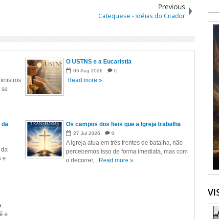
Previous
Catequese - Idéias do Criador
O USTNS e a Eucaristia
05
Aug
2026
0
inistros
Read more »
 se
 da
Os campos dos fieis que a Igreja trabalha
27
Jul
2026
0
A Igreja atua em três frentes de batalha, não
 da
percebemos isso de forma imediata, mas com
s e
o decorrer,...
Read more »
VI
a
ê e