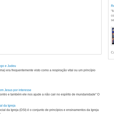
Re
“M
co
se
Ca
rego e Judeu
uma) era frequentemente visto como a respiração vital ou um princípio
em Jesus por interesse
ontro e também ele nos ajude a não cair no espírito de mundanidade" O
al da Igreja
ial da Igreja (DSI) é o conjunto de princípios e ensinamentos da Igreja
...