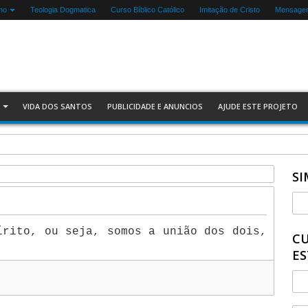
mo
Teologia Dogmatica
Curso Bíblico Católico
Imitação de Cristo
Mensagen
VIDA DOS SANTOS
PUBLICIDADE E ANUNCIOS
AJUDE ESTE PROJETO
SI
írito, ou seja, somos a união dos dois,
CU
ES