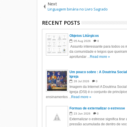
Next
Linguagem binária no Livro Sagrado
RECENT POSTS
Objetos Litúrgicos
05
Aug
2026
0
Assunto interessante para todos os m
da comunidade e leigos que queiram
aprofundar ...
Read more »
Um pouco sobre : A Doutrina Social
Igreja
28
Jul
2026
0
Imagem da Internet A Doutrina Social
Igreja (DSI) é o conjunto de princípio
ensinamentos ...
Read more »
Formas de externalizar o estresse
23
Jun
2026
0
Externalizar o estresse significa tirar 
pressão acumulada de dentro de voc