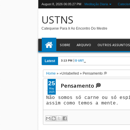
August 8, 2026
06:05:28 PM
Meditação Diaria
Catecis
USTNS
Catequese Para Ir Ao Encontro Do Mestre
SOBRE
ARQUIVO
OUTROS ASSUNTOS
Latest
3:13 PM
O USTNS e a Eucaristia
Home
» »Unlabelled »
Pensamento 💭
25
Pensamento 💭
May
2025
Não somos só carne ou só esp
assim como temos a mente.