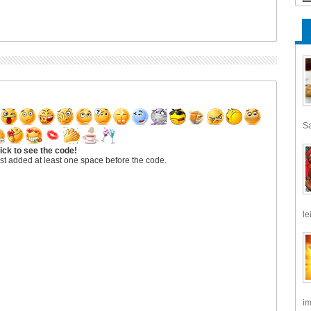
Sa
ick to see the code!
st added at least one space before the code.
le
im