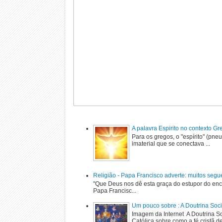
A palavra Espirito no contexto G
Para os gregos, o "espírito" (pne
imaterial que se conectava ...
Religião - Papa Francisco adverte: muitos segu
"Que Deus nos dê esta graça do estupor do enc
Papa Francisc...
Um pouco sobre : A Doutrina Soci
Imagem da Internet A Doutrina Soc
Católica sobre como a fé cristã de