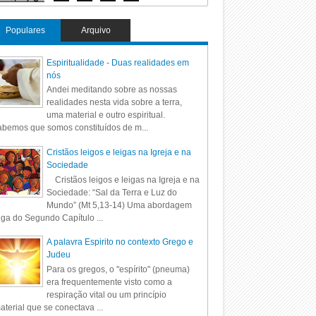
Populares
Arquivo
Espiritualidade - Duas realidades em
nós
Andei meditando sobre as nossas
realidades nesta vida sobre a terra,
uma material e outro espiritual.
bemos que somos constituídos de m...
Cristãos leigos e leigas na Igreja e na
Sociedade
Cristãos leigos e leigas na Igreja e na
Sociedade: “Sal da Terra e Luz do
Mundo” (Mt 5,13-14) Uma abordagem
iga do Segundo Capítulo ...
A palavra Espirito no contexto Grego e
Judeu
Para os gregos, o "espírito" (pneuma)
era frequentemente visto como a
respiração vital ou um princípio
aterial que se conectava ...