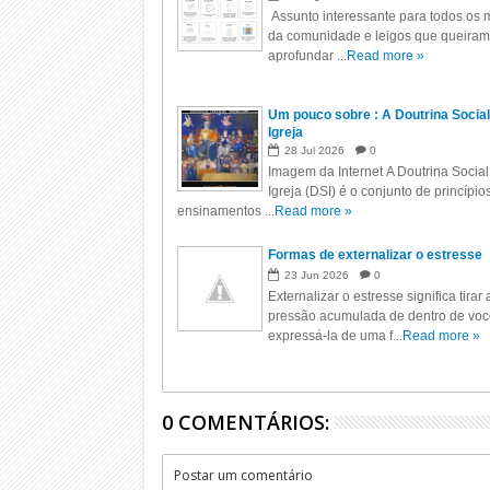
Assunto interessante para todos os m
da comunidade e leigos que queiram
aprofundar ...
Read more »
Um pouco sobre : A Doutrina Social
Igreja
28
Jul
2026
0
Imagem da Internet A Doutrina Social
Igreja (DSI) é o conjunto de princípio
ensinamentos ...
Read more »
Formas de externalizar o estresse
23
Jun
2026
0
Externalizar o estresse significa tirar 
pressão acumulada de dentro de voc
expressá-la de uma f...
Read more »
0 COMENTÁRIOS:
Postar um comentário