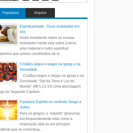
Populares
Arquivo
Espiritualidade - Duas realidades em
nós
Andei meditando sobre as nossas
realidades nesta vida sobre a terra,
uma material e outro espiritual.
bemos que somos constituídos de m...
Cristãos leigos e leigas na Igreja e na
Sociedade
Cristãos leigos e leigas na Igreja e na
Sociedade: “Sal da Terra e Luz do
Mundo” (Mt 5,13-14) Uma abordagem
iga do Segundo Capítulo ...
A palavra Espirito no contexto Grego e
Judeu
Para os gregos, o "espírito" (pneuma)
era frequentemente visto como a
respiração vital ou um princípio
aterial que se conectava ...