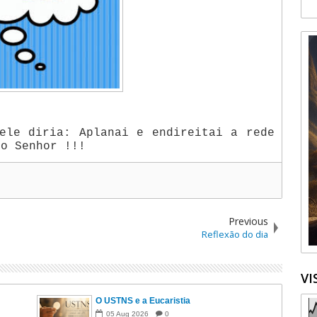
ele diria: Aplanai e endireitai a rede
 o Senhor !!!
Previous
Reflexão do dia
VI
O USTNS e a Eucaristia
05
Aug
2026
0