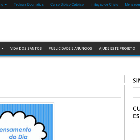
mo
Teologia Dogmatica
Curso Bíblico Católico
Imitação de Cristo
Mensagen
VIDA DOS SANTOS
PUBLICIDADE E ANUNCIOS
AJUDE ESTE PROJETO
SI
CU
ES