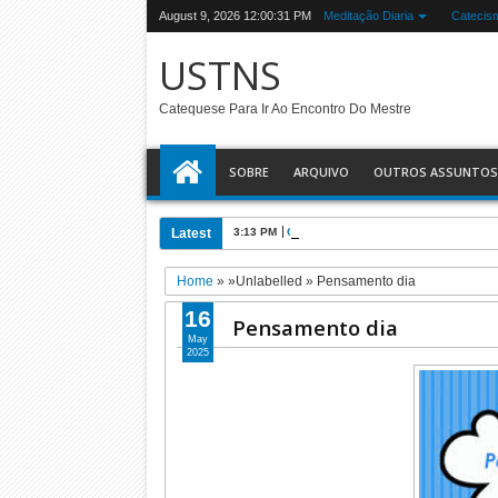
August 9, 2026
12:00:32 PM
Meditação Diaria
Catecis
USTNS
Catequese Para Ir Ao Encontro Do Mestre
SOBRE
ARQUIVO
OUTROS ASSUNTOS
Latest
3:13 PM
O USTNS e a Eucaristia
Home
» »Unlabelled »
Pensamento dia
16
Pensamento dia
May
2025