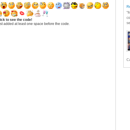
Re
“M
co
ick to see the code!
se
st added at least one space before the code.
Ca