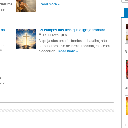
inistros
Read more »
 se
 da
Os campos dos fieis que a Igreja trabalha
27
Jul
2026
0
A Igreja atua em três frentes de batalha, não
 da
percebemos isso de forma imediata, mas com
s e
o decorrer,...
Read more »
Sa
a
ê e
le
im