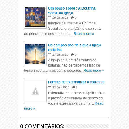
Um pouco sobre : A Doutrina
Social da Igreja
28
Jul
2026
0
Imagem da Internet A Doutrina
Social da Igreja (DSI) é o conjunto
de princípios e ensinamentos ...
Read more »
Os campos dos fieis que a Igreja
trabalha
27
Jul
2026
0
A Igreja atua em três frentes de
batalha, não percebemos isso de
forma imediata, mas com o decorrer,...
Read more »
Formas de externalizar o estresse
23
Jun
2026
0
Externalizar o estresse significa tirar
a pressão acumulada de dentro de
você e expressá-la de uma f...
Read
more »
0 COMENTÁRIOS: