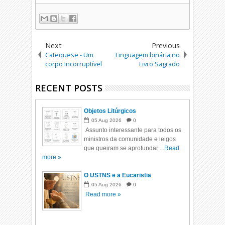
Next
Previous
Catequese - Um
Linguagem binária no
corpo incorruptível
Livro Sagrado
RECENT POSTS
Objetos Litúrgicos
05
Aug
2026
0
Assunto interessante para todos os
ministros da comunidade e leigos
que queiram se aprofundar ...
Read
more »
O USTNS e a Eucaristia
05
Aug
2026
0
Read more »