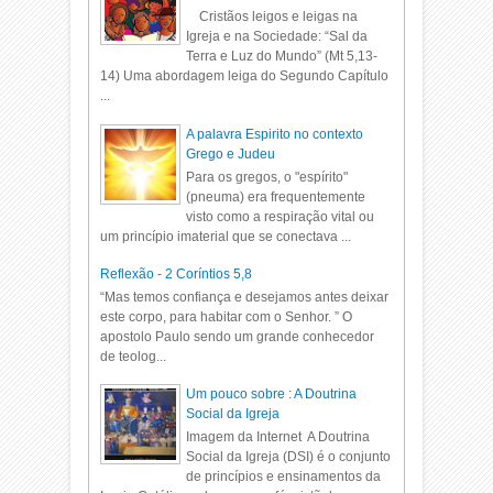
Cristãos leigos e leigas na
Igreja e na Sociedade: “Sal da
Terra e Luz do Mundo” (Mt 5,13-
14) Uma abordagem leiga do Segundo Capítulo
...
A palavra Espirito no contexto
Grego e Judeu
Para os gregos, o "espírito"
(pneuma) era frequentemente
visto como a respiração vital ou
um princípio imaterial que se conectava ...
Reflexão - 2 Coríntios 5,8
“Mas temos confiança e desejamos antes deixar
este corpo, para habitar com o Senhor. ” O
apostolo Paulo sendo um grande conhecedor
de teolog...
Um pouco sobre : A Doutrina
Social da Igreja
Imagem da Internet A Doutrina
Social da Igreja (DSI) é o conjunto
de princípios e ensinamentos da