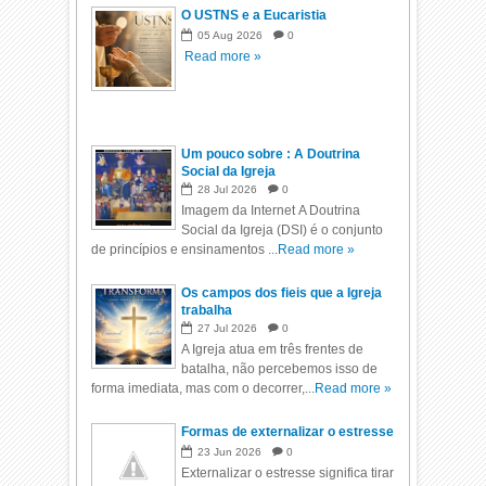
O USTNS e a Eucaristia
05
Aug
2026
0
Read more »
Um pouco sobre : A Doutrina
Social da Igreja
28
Jul
2026
0
Imagem da Internet A Doutrina
Social da Igreja (DSI) é o conjunto
de princípios e ensinamentos ...
Read more »
Os campos dos fieis que a Igreja
trabalha
27
Jul
2026
0
A Igreja atua em três frentes de
batalha, não percebemos isso de
forma imediata, mas com o decorrer,...
Read more »
Formas de externalizar o estresse
23
Jun
2026
0
Externalizar o estresse significa tirar