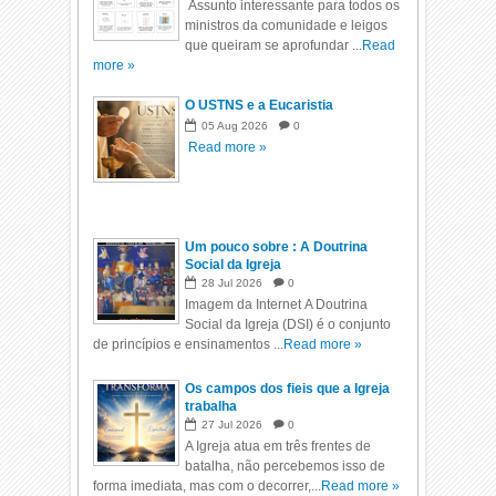
Assunto interessante para todos os
ministros da comunidade e leigos
que queiram se aprofundar ...
Read
more »
O USTNS e a Eucaristia
05
Aug
2026
0
Read more »
Um pouco sobre : A Doutrina
Social da Igreja
28
Jul
2026
0
Imagem da Internet A Doutrina
Social da Igreja (DSI) é o conjunto
de princípios e ensinamentos ...
Read more »
Os campos dos fieis que a Igreja
trabalha
27
Jul
2026
0
A Igreja atua em três frentes de
batalha, não percebemos isso de
forma imediata, mas com o decorrer,...
Read more »