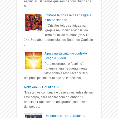
espiritual. Sabemos que somos constituídos de
m...
Cristãos leigos e leigas na Igreja
e na Sociedade
Cristãos leigos e leigas na
Igreja e na Sociedade: “Sal da
Terra e Luz do Mundo” (Mt 5,13-
14) Uma abordagem leiga do Segundo Capítulo
...
A palavra Espirito no contexto
Grego e Judeu
Para os gregos, o "espírito"
(pneuma) era frequentemente
visto como a respiração vital ou
um princípio imaterial que se conectava ...
Reflexão - 2 Coríntios 5,8
“Mas temos confiança e desejamos antes deixar
este corpo, para habitar com o Senhor. ” O
apostolo Paulo sendo um grande conhecedor
de teolog...
Um pouco sobre : A Doutrina