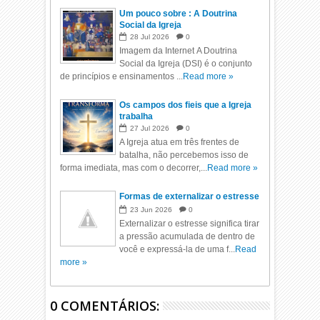
Um pouco sobre : A Doutrina
Social da Igreja
28
Jul
2026
0
Imagem da Internet A Doutrina
Social da Igreja (DSI) é o conjunto
de princípios e ensinamentos ...
Read more »
Os campos dos fieis que a Igreja
trabalha
27
Jul
2026
0
A Igreja atua em três frentes de
batalha, não percebemos isso de
forma imediata, mas com o decorrer,...
Read more »
Formas de externalizar o estresse
23
Jun
2026
0
Externalizar o estresse significa tirar
a pressão acumulada de dentro de
você e expressá-la de uma f...
Read
more »
0 COMENTÁRIOS: