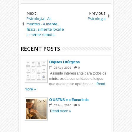
Next
Previous
Psicologia - As
Psicologia
mentes - a mente
física, a mente local e
a mente remota.
RECENT POSTS
Objetos Litúrgicos
05
Aug
2026
0
Assunto interessante para todos os
ministros da comunidade e leigos
que queiram se aprofundar ...
Read
more »
O USTNS e a Eucaristia
05
Aug
2026
0
Read more »