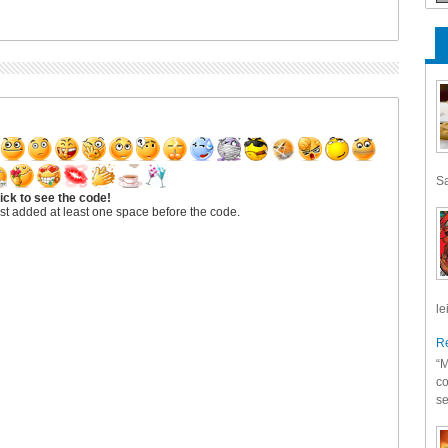
Sa
ick to see the code!
st added at least one space before the code.
le
Re
“M
co
se