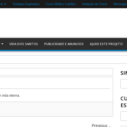
mo
Teologia Dogmatica
Curso Bíblico Católico
Imitação de Cristo
Mensagen
VIDA DOS SANTOS
PUBLICIDADE E ANUNCIOS
AJUDE ESTE PROJETO
a Igreja
SI
 vida eterna.
CU
ES
Previous