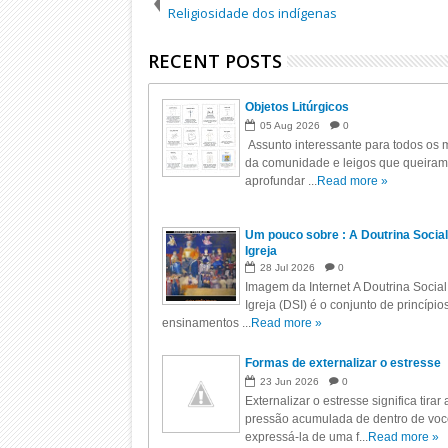
Religiosidade dos indígenas
RECENT POSTS
Objetos Litúrgicos
05
Aug
2026
0
Assunto interessante para todos os m
da comunidade e leigos que queiram
aprofundar ...
Read more »
Um pouco sobre : A Doutrina Social
Igreja
28
Jul
2026
0
Imagem da Internet A Doutrina Social
Igreja (DSI) é o conjunto de princípio
ensinamentos ...
Read more »
Formas de externalizar o estresse
23
Jun
2026
0
Externalizar o estresse significa tirar 
pressão acumulada de dentro de voc
expressá-la de uma f...
Read more »