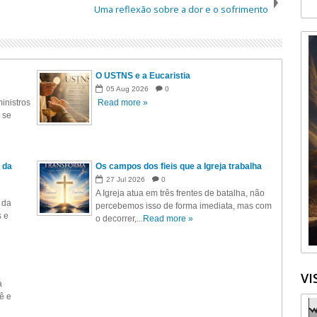
Uma reflexão sobre a dor e o sofrimento
O USTNS e a Eucaristia
05
Aug
2026
0
inistros
Read more »
 se
 da
Os campos dos fieis que a Igreja trabalha
27
Jul
2026
0
A Igreja atua em três frentes de batalha, não
 da
percebemos isso de forma imediata, mas com
s e
o decorrer,...
Read more »
VI
a
ê e