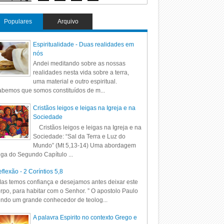
Populares
Arquivo
Espiritualidade - Duas realidades em
nós
Andei meditando sobre as nossas
realidades nesta vida sobre a terra,
uma material e outro espiritual.
bemos que somos constituídos de m...
Cristãos leigos e leigas na Igreja e na
Sociedade
Cristãos leigos e leigas na Igreja e na
Sociedade: “Sal da Terra e Luz do
Mundo” (Mt 5,13-14) Uma abordagem
iga do Segundo Capítulo ...
flexão - 2 Coríntios 5,8
as temos confiança e desejamos antes deixar este
rpo, para habitar com o Senhor. ” O apostolo Paulo
ndo um grande conhecedor de teolog...
A palavra Espirito no contexto Grego e