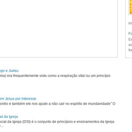
im
Fo
Ex
ac
fo
rego e Judeu
uma) era frequentemente visto como a respiração vital ou um princípio
em Jesus por interesse
ontro e também ele nos ajude a não cair no espírito de mundanidade" O
al da Igreja
ial da Igreja (DSI) é o conjunto de princípios e ensinamentos da Igreja
...