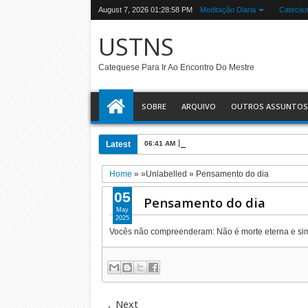
August 7, 2026
01:28:59 PM
Meditação Diaria
Catecis
USTNS
Catequese Para Ir Ao Encontro Do Mestre
SOBRE
ARQUIVO
OUTROS ASSUNTOS
Latest
06:41 AM
Um pouco sobre : A Doutrina Social d
Home
» »Unlabelled »
Pensamento do dia
05
Pensamento do dia
May
2025
Vocês não compreenderam: Não é morte eterna e sim
Next