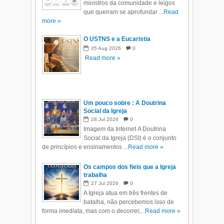
ministros da comunidade e leigos
que queiram se aprofundar ...
Read
more »
O USTNS e a Eucaristia
05
Aug
2026
0
Read more »
Um pouco sobre : A Doutrina
Social da Igreja
28
Jul
2026
0
Imagem da Internet A Doutrina
Social da Igreja (DSI) é o conjunto
de princípios e ensinamentos ...
Read more »
Os campos dos fieis que a Igreja
trabalha
27
Jul
2026
0
A Igreja atua em três frentes de
batalha, não percebemos isso de
forma imediata, mas com o decorrer,...
Read more »