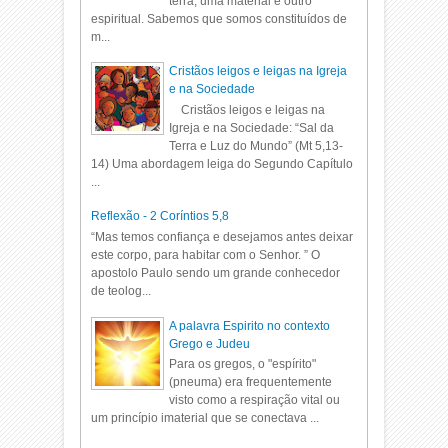
terra, uma material e outro
espiritual. Sabemos que somos constituídos de
m...
Cristãos leigos e leigas na Igreja
e na Sociedade
Cristãos leigos e leigas na
Igreja e na Sociedade: “Sal da
Terra e Luz do Mundo” (Mt 5,13-
14) Uma abordagem leiga do Segundo Capítulo
...
Reflexão - 2 Coríntios 5,8
“Mas temos confiança e desejamos antes deixar
este corpo, para habitar com o Senhor. ” O
apostolo Paulo sendo um grande conhecedor
de teolog...
A palavra Espirito no contexto
Grego e Judeu
Para os gregos, o "espírito"
(pneuma) era frequentemente
visto como a respiração vital ou
um princípio imaterial que se conectava ...