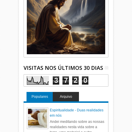
VISITAS NOS ÚLTIMOS 30 DIAS
3
7
2
0
Populares
Arquivo
Espiritualidade - Duas realidades
em nós
Andei meditando sobre as nossas
realidades nesta vida sobre a