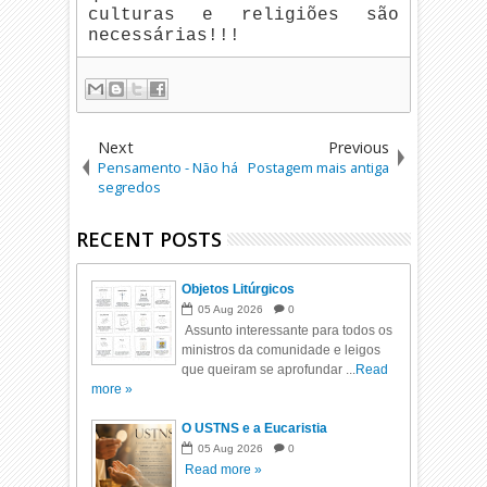
culturas e religiões são
necessárias!!!
Next
Previous
Pensamento - Não há
Postagem mais antiga
segredos
RECENT POSTS
Objetos Litúrgicos
05
Aug
2026
0
Assunto interessante para todos os
ministros da comunidade e leigos
que queiram se aprofundar ...
Read
more »
O USTNS e a Eucaristia
05
Aug
2026
0
Read more »