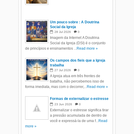
Um pouco sobre : A Doutrina
Social da Igreja
28
Jul
2026
0
Imagem da Internet A Doutrina
Social da Igreja (DSI) é o conjunto
de princípios e ensinamentos ...
Read more »
Os campos dos fieis que a Igreja
trabalha
27
Jul
2026
0
A Igreja atua em três frentes de
batalha, não percebemos isso de
forma imediata, mas com o decorrer,...
Read more »
Formas de externalizar o estresse
23
Jun
2026
0
Externalizar o estresse significa tirar
a pressão acumulada de dentro de
você e expressá-la de uma f...
Read
more »