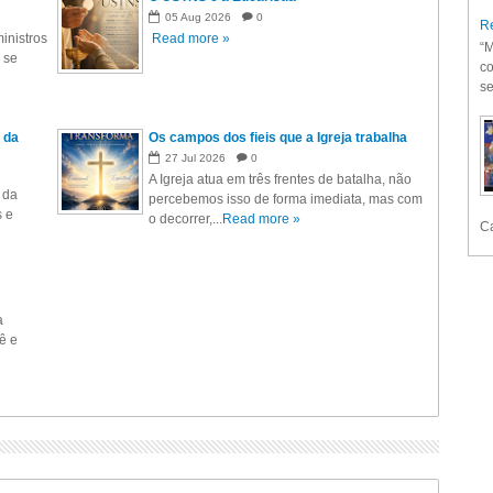
05
Aug
2026
0
Re
inistros
Read more »
“M
 se
co
se
 da
Os campos dos fieis que a Igreja trabalha
27
Jul
2026
0
A Igreja atua em três frentes de batalha, não
 da
percebemos isso de forma imediata, mas com
s e
o decorrer,...
Read more »
Ca
a
ê e