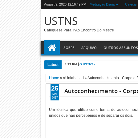
August 9, 2026
12:16:50 PM
Meditação Diaria
Catecis
USTNS
Catequese Para Ir Ao Encontro Do Mestre
SOBRE
ARQUIVO
OUTROS ASSUNTOS
Latest
3:13 PM
O USTNS e a Eucaristia
Home
» »Unlabelled »
Autoconhecimento - Corpo e E
25
Autoconhecimento - Corpo
Mar
2017
Um técnica que utilizo como forma de autoconhec
unidos que não percebemos e de separar os dois.