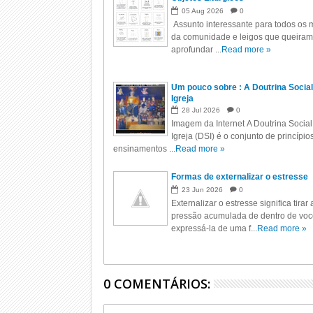
05
Aug
2026
0
Assunto interessante para todos os m
da comunidade e leigos que queiram
aprofundar ...
Read more »
Um pouco sobre : A Doutrina Social
Igreja
28
Jul
2026
0
Imagem da Internet A Doutrina Social
Igreja (DSI) é o conjunto de princípio
ensinamentos ...
Read more »
Formas de externalizar o estresse
23
Jun
2026
0
Externalizar o estresse significa tirar 
pressão acumulada de dentro de voc
expressá-la de uma f...
Read more »
0 COMENTÁRIOS: