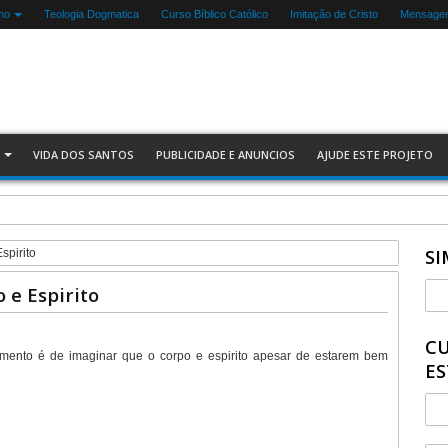
mo
Teologia Dogmatica
Curso Bíblico Católico
Imitação de Cristo
Mensagen
VIDA DOS SANTOS
PUBLICIDADE E ANUNCIOS
AJUDE ESTE PROJETO
SI
spirito
 e Espirito
CU
imento é de imaginar que o corpo e espirito apesar de estarem bem
ES