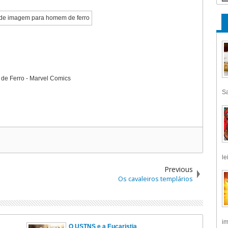
e Ferro - Marvel Comics
Sa
le
Previous
Os cavaleiros templários
im
O USTNS e a Eucaristia