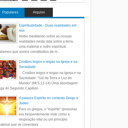
Populares
Arquivo
Espiritualidade - Duas realidades em
nós
Andei meditando sobre as nossas
realidades nesta vida sobre a terra,
uma material e outro espiritual.
bemos que somos constituídos de m...
Cristãos leigos e leigas na Igreja e na
Sociedade
Cristãos leigos e leigas na Igreja e na
Sociedade: “Sal da Terra e Luz do
Mundo” (Mt 5,13-14) Uma abordagem
iga do Segundo Capítulo ...
A palavra Espirito no contexto Grego e
Judeu
Para os gregos, o "espírito" (pneuma)
era frequentemente visto como a
respiração vital ou um princípio
aterial que se conectava ...