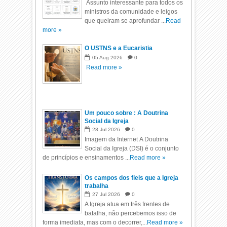
Assunto interessante para todos os
ministros da comunidade e leigos
que queiram se aprofundar ...
Read
more »
O USTNS e a Eucaristia
05
Aug
2026
0
Read more »
Um pouco sobre : A Doutrina
Social da Igreja
28
Jul
2026
0
Imagem da Internet A Doutrina
Social da Igreja (DSI) é o conjunto
de princípios e ensinamentos ...
Read more »
Os campos dos fieis que a Igreja
trabalha
27
Jul
2026
0
A Igreja atua em três frentes de
batalha, não percebemos isso de
forma imediata, mas com o decorrer,...
Read more »