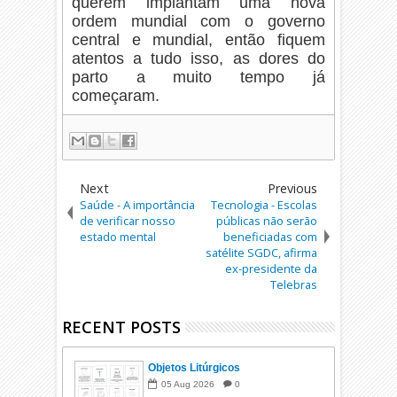
querem implantam uma nova
ordem mundial com o governo
central e mundial, então fiquem
atentos a tudo isso, as dores do
parto a muito tempo já
começaram.
Next
Previous
Saúde - A importância
Tecnologia - Escolas
de verificar nosso
públicas não serão
estado mental
beneficiadas com
satélite SGDC, afirma
ex-presidente da
Telebras
RECENT POSTS
Objetos Litúrgicos
05
Aug
2026
0