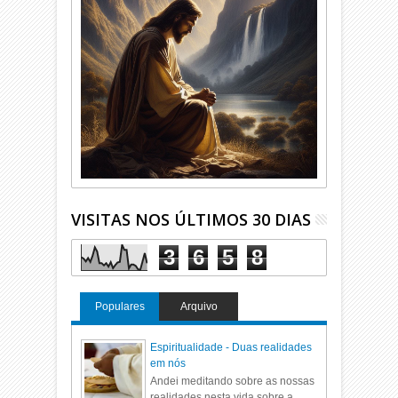
VISITAS NOS ÚLTIMOS 30 DIAS
3
6
5
8
Populares
Arquivo
Espiritualidade - Duas realidades
em nós
Andei meditando sobre as nossas
realidades nesta vida sobre a