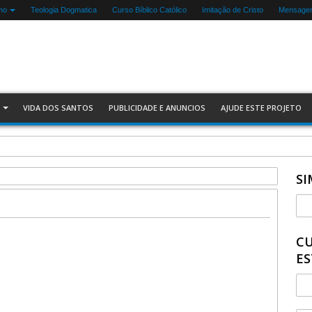
mo
Teologia Dogmatica
Curso Bíblico Católico
Imitação de Cristo
Mensagen
VIDA DOS SANTOS
PUBLICIDADE E ANUNCIOS
AJUDE ESTE PROJETO
SI
CU
ES