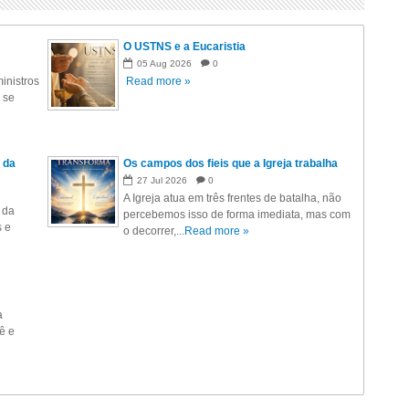
O USTNS e a Eucaristia
05
Aug
2026
0
inistros
Read more »
 se
 da
Os campos dos fieis que a Igreja trabalha
27
Jul
2026
0
A Igreja atua em três frentes de batalha, não
 da
percebemos isso de forma imediata, mas com
s e
o decorrer,...
Read more »
a
ê e