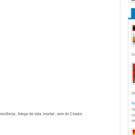
Sa
le
Re
“M
sciência ; folego de vida; imortal ; vem do Criador.
co
se