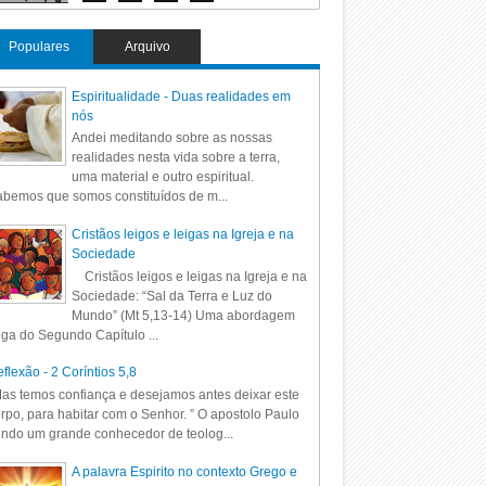
Populares
Arquivo
Espiritualidade - Duas realidades em
nós
Andei meditando sobre as nossas
realidades nesta vida sobre a terra,
uma material e outro espiritual.
bemos que somos constituídos de m...
Cristãos leigos e leigas na Igreja e na
Sociedade
Cristãos leigos e leigas na Igreja e na
Sociedade: “Sal da Terra e Luz do
Mundo” (Mt 5,13-14) Uma abordagem
iga do Segundo Capítulo ...
flexão - 2 Coríntios 5,8
as temos confiança e desejamos antes deixar este
rpo, para habitar com o Senhor. ” O apostolo Paulo
ndo um grande conhecedor de teolog...
A palavra Espirito no contexto Grego e