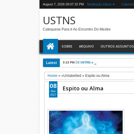
August 7, 2026
09:07:33 PM
Meditação Diaria
Catecis
USTNS
Catequese Para Ir Ao Encontro Do Mestre
SOBRE
ARQUIVO
OUTROS ASSUNTOS
Latest
3:13 PM
O USTNS e a Eucaristia
Home
» »Unlabelled »
Espito ou Alma
08
Espito ou Alma
Mar
2017