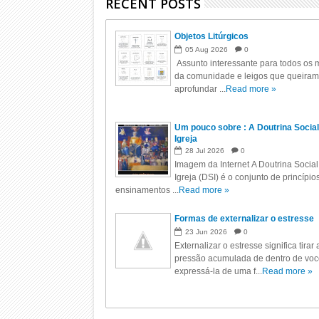
RECENT POSTS
Objetos Litúrgicos
05
Aug
2026
0
Assunto interessante para todos os m
da comunidade e leigos que queiram
aprofundar ...
Read more »
Um pouco sobre : A Doutrina Social
Igreja
28
Jul
2026
0
Imagem da Internet A Doutrina Social
Igreja (DSI) é o conjunto de princípio
ensinamentos ...
Read more »
Formas de externalizar o estresse
23
Jun
2026
0
Externalizar o estresse significa tirar 
pressão acumulada de dentro de voc
expressá-la de uma f...
Read more »