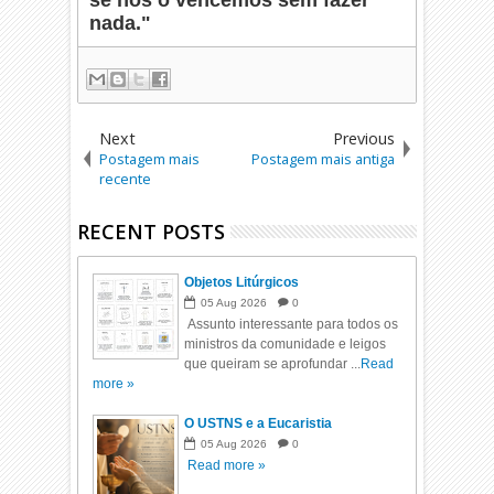
se nós o vencemos sem fazer
nada."
Next
Previous
Postagem mais
Postagem mais antiga
recente
RECENT POSTS
Objetos Litúrgicos
05
Aug
2026
0
Assunto interessante para todos os
ministros da comunidade e leigos
que queiram se aprofundar ...
Read
more »
O USTNS e a Eucaristia
05
Aug
2026
0
Read more »