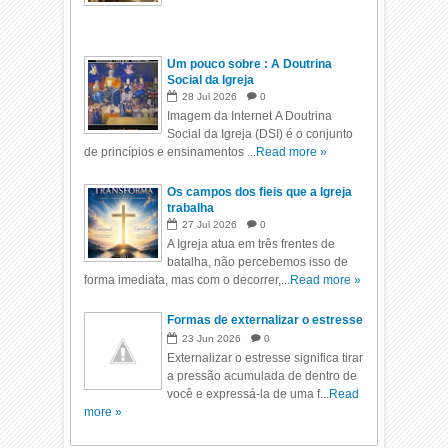
Um pouco sobre : A Doutrina
Social da Igreja
28
Jul
2026
0
Imagem da Internet A Doutrina
Social da Igreja (DSI) é o conjunto
de princípios e ensinamentos ...
Read more »
Os campos dos fieis que a Igreja
trabalha
27
Jul
2026
0
A Igreja atua em três frentes de
batalha, não percebemos isso de
forma imediata, mas com o decorrer,...
Read more »
Formas de externalizar o estresse
23
Jun
2026
0
Externalizar o estresse significa tirar
a pressão acumulada de dentro de
você e expressá-la de uma f...
Read
more »