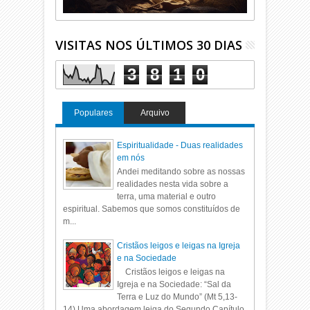
VISITAS NOS ÚLTIMOS 30 DIAS
3
8
1
0
Populares
Arquivo
Espiritualidade - Duas realidades
em nós
Andei meditando sobre as nossas
realidades nesta vida sobre a
terra, uma material e outro
espiritual. Sabemos que somos constituídos de
m...
Cristãos leigos e leigas na Igreja
e na Sociedade
Cristãos leigos e leigas na
Igreja e na Sociedade: “Sal da
Terra e Luz do Mundo” (Mt 5,13-
14) Uma abordagem leiga do Segundo Capítulo