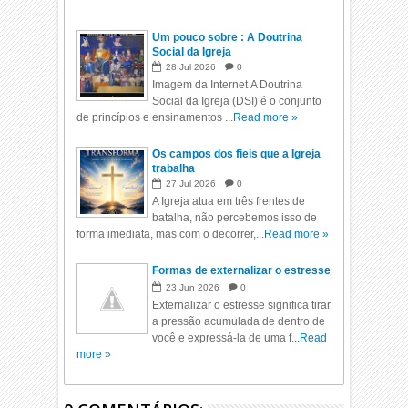
Um pouco sobre : A Doutrina
Social da Igreja
28
Jul
2026
0
Imagem da Internet A Doutrina
Social da Igreja (DSI) é o conjunto
de princípios e ensinamentos ...
Read more »
Os campos dos fieis que a Igreja
trabalha
27
Jul
2026
0
A Igreja atua em três frentes de
batalha, não percebemos isso de
forma imediata, mas com o decorrer,...
Read more »
Formas de externalizar o estresse
23
Jun
2026
0
Externalizar o estresse significa tirar
a pressão acumulada de dentro de
você e expressá-la de uma f...
Read
more »