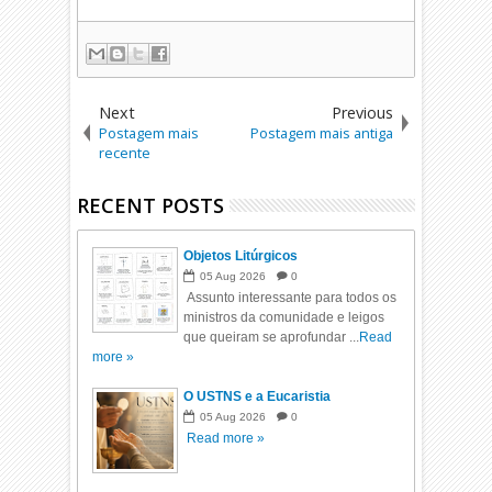
Next
Previous
Postagem mais
Postagem mais antiga
recente
RECENT POSTS
Objetos Litúrgicos
05
Aug
2026
0
Assunto interessante para todos os
ministros da comunidade e leigos
que queiram se aprofundar ...
Read
more »
O USTNS e a Eucaristia
05
Aug
2026
0
Read more »